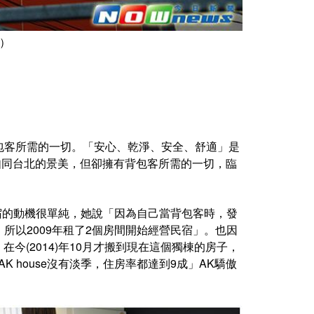
攝）
包客所需的一切。「安心、乾淨、安全、舒適」是
，如同台北的景美，但卻擁有背包客所需的一切，臨
。
民宿的動機很單純，她說「因為自己當背包客時，發
所以2009年租了2個房間開始經營民宿」。也因
今(2014)年10月才搬到現在這個獨棟的房子，
AK house沒有淡季，住房率都達到9成」AK驕傲