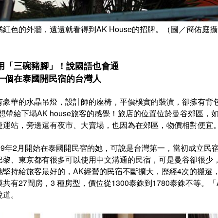
橘紅色的外牆，遠遠就看得到AK House的招牌。（圖／簡佑庭
用「三碗豬腳」！說國語也會通
一個在泰國開民宿的台灣人
有豪華的水晶吊燈，設計師的座椅，平價樸實的裝潢，卻擁有背
K想帶給下塌AK house旅客的感覺！旅店的位置位於曼谷郊區
捷運站，旁邊還有夜市、大賣場，也因為在郊區，物價相對便宜
009年2月開始在泰國開民宿的她，可說是台灣第一，當初成立
巴黎、東京都有很多可以使用中文溝通的民宿，可是曼谷卻很少，
她堅持給旅客最好的，AK經營的民宿不斷擴大，歷經4次的搬遷，在
模共有27間房，3 種房型，價位從1300泰銖到1780泰銖不等。「
說道。