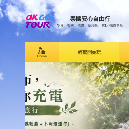
泰國安心自由行
曼谷、普吉、清邁、蘇梅島、喀比 暢遊各地
輕鬆開始玩