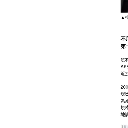
▲
不
第
沒
A
近
2
現
為
規
地