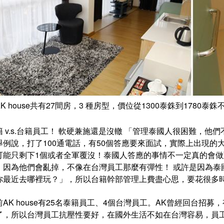
AK house共有27間房，3 種房型，價位從1300泰銖到1780
籍 v.s.台籍員工！ 軟硬兼施還是沒轍 「管理泰國人很困難，
舉例說，打了100通電話，有50個答應要來面試，實際上出現的
可能只剩下1個或者全軍覆沒！泰國人答應的事情不一定真的會
，因為他們會亂掉，不像在台灣員工那麼有彈性！ 或許是因為泰
你最近去哪裡玩？」，所以台籍幹部管理上費盡心思，要花很多
前AK house有25名泰籍員工、4個台灣員工。AK曾經回台
了，所以台灣員工抗壓性要好，在國外生活不如在台灣容易，員