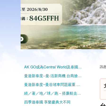
AK GO成為Central World及泰國觀光局合作夥伴
訊息
曼遊新泰度--曼-活新商機 台商搶進開民宿! │中視新聞專題20150318
曼遊新泰度~曼谷堵車問題嚴重 水上捷運連貫東西 │中視新聞專題 20150320
繞／著／地／球／跑－搭廉航去曼谷精打細算泰好玩
四季遊泰國 享樂慶典大不同
台