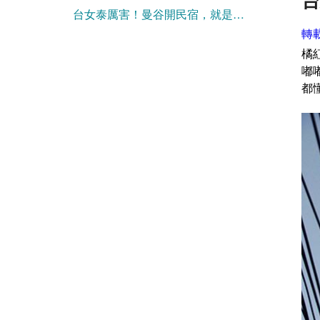
台女泰厲害！曼谷開民宿，就是要說中文
轉載
橘
嘟
都