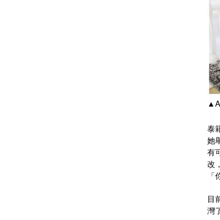
▲
泰
她
有
改
「
目
灣