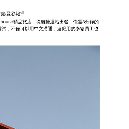
簡佑庭/曼谷報導
 house精品旅店，從離捷運站出發，僅需3分鐘的
嘗試，不僅可以用中文溝通，連僱用的泰籍員工也