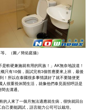
泰銖不等。（圖／簡佑庭攝）
他們不是軟硬兼施就有用的民族！」AK無奈地說道！
大概只有10個，面試完有3個答應要來上班，最後
做到！所以在泰國很多事情講好了就不要隨便更
國人很重視休閒生活，就像他們泰見面招呼語是
時間去溝通。
招募，有的人來了一個月無法適應就生病，很快就回台
工自己要能調試，語言能力公司可以栽培。