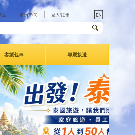
專區
購物車(
0
)
登入/註冊
EN
客製包車
專屬接送