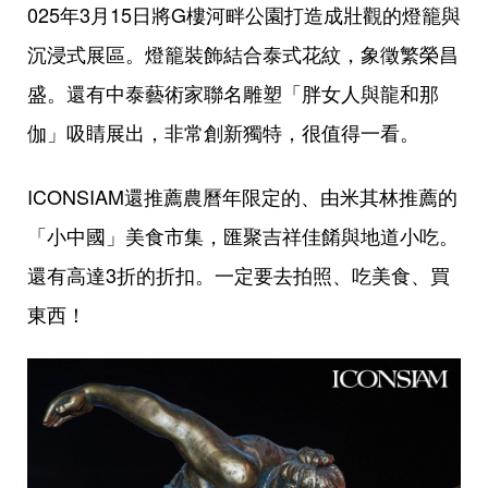
025年3月15日將G樓河畔公園打造成壯觀的燈籠與
沉浸式展區。燈籠裝飾結合泰式花紋，象徵繁榮昌
盛。還有中泰藝術家聯名雕塑「胖女人與龍和那
伽」吸睛展出，非常創新獨特，很值得一看。
ICONSIAM還推薦農曆年限定的、由米其林推薦的
「小中國」美食市集，匯聚吉祥佳餚與地道小吃。
還有高達3折的折扣。一定要去拍照、吃美食、買
東西！