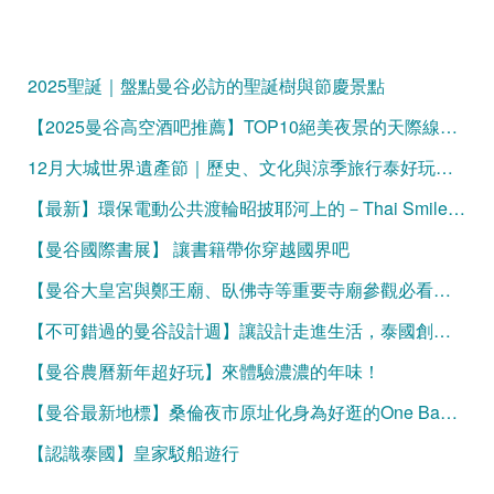
2025聖誕｜盤點曼谷必訪的聖誕樹與節慶景點
【2025曼谷高空酒吧推薦】TOP10絕美夜景的天際線微醺時光
12月大城世界遺產節｜歷史、文化與涼季旅行泰好玩的曼谷一日遊！
【最新】環保電動公共渡輪昭披耶河上的－Thai Smile Boat
【曼谷國際書展】 讓書籍帶你穿越國界吧
【曼谷大皇宮與鄭王廟、臥佛寺等重要寺廟參觀必看】服裝規定與官方網站購票資訊
【不可錯過的曼谷設計週】讓設計走進生活，泰國創意大爆發
【曼谷農曆新年超好玩】來體驗濃濃的年味！
【曼谷最新地標】桑倫夜市原址化身為好逛的One Bangkok
【認識泰國】皇家駁船遊行