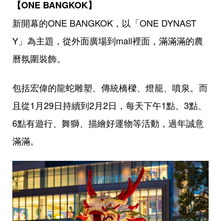
【ONE BANGKOK】
新開幕的ONE BANGKOK，以「ONE DYNAST
Y」為主題，從外面廣場到mall裡面，滿滿滿的農
曆氛圍裝飾。
包括宏偉的龍蛇雕塑、傳統橋樑、燈籠、噴泉。而
且從1月29日持續到2月2日，每天下午1點、3點、
6點有遊行、舞獅、描繪好運物等活動，過年誠意
滿滿。