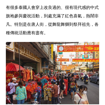
有很多泰國人會穿上改良過的、很有現代感的中式
旗袍參與慶祝活動，到處充滿了紅色喜氣，熱鬧非
凡。特別是在唐人街，從舞龍舞獅到祭拜祖先，各
種傳統活動應有盡有。