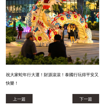
祝大家蛇年行大運！財源滾滾！泰國行玩得平安又
快樂！
上一篇
下一篇