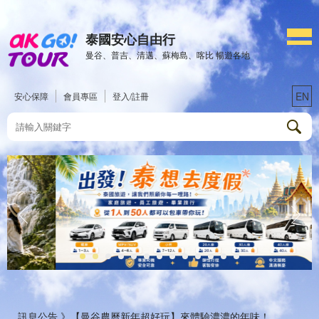
泰國安心自由行
曼谷、普吉、清邁、蘇梅島、喀比 暢遊各地
EN
安心保障
會員專區
登入/註冊
訊息公告 》
【曼谷農曆新年超好玩】來體驗濃濃的年味！