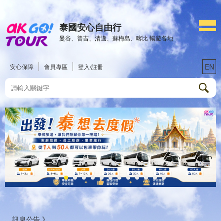
泰國安心自由行
曼谷、普吉、清邁、蘇梅島、喀比 暢遊各地
EN
安心保障
會員專區
登入/註冊
訊息公告 》