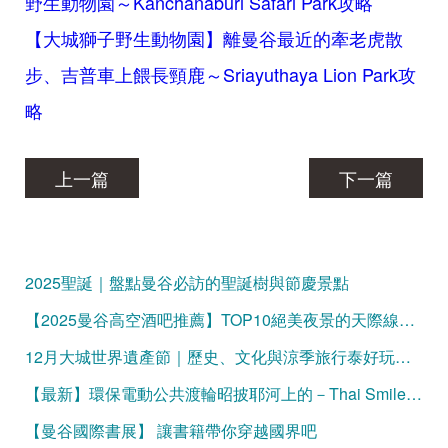
野生動物園～Kanchanaburi Safari Park攻略
【大城獅子野生動物園】離曼谷最近的牽老虎散
步、吉普車上餵長頸鹿～Sriayuthaya Lion Park攻
略
上一篇
下一篇
2025聖誕｜盤點曼谷必訪的聖誕樹與節慶景點
【2025曼谷高空酒吧推薦】TOP10絕美夜景的天際線微醺時光
12月大城世界遺產節｜歷史、文化與涼季旅行泰好玩的曼谷一日遊！
【最新】環保電動公共渡輪昭披耶河上的－Thai Smile Boat
【曼谷國際書展】 讓書籍帶你穿越國界吧