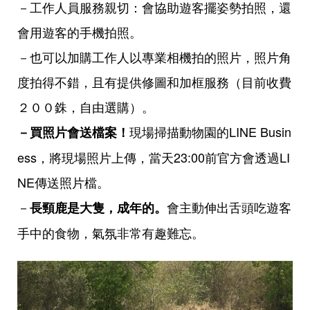
－工作人員服務親切：會協助遊客擺姿勢拍照，還
會用遊客的手機拍照。
－也可以加購工作人以專業相機拍的照片，照片角
度拍得不錯，且有提供修圖和加框服務（目前收費
２００銖，自由選購）。
現場掃描動物園的LINE Busin
－買照片會送檔案！
ess，將現場照片上傳，當天23:00前官方會透過LI
NE傳送照片檔。
－
會主動伸出舌頭吃遊客
長頸鹿是大隻，成年的。
手中的食物，氣氛非常有趣難忘。