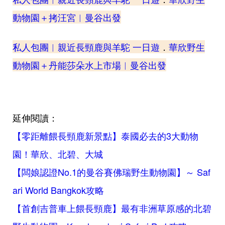
動物園＋拷汪宮︱曼谷出發
私人包團︱
親近長頸鹿與羊駝 一日遊
．
華欣野生
動物園＋丹能莎朵水上市場︱曼谷出發
延伸閱讀：
【零距離餵長頸鹿新景點】泰國必去的3大動物
園！華欣、北碧、大城
【闆娘認證No.1的曼谷賽佛瑞野生動物園】～ Saf
ari World Bangkok攻略
【首創吉普車上餵長頸鹿】最有非洲草原感的北碧