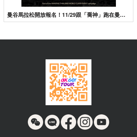
曼谷馬拉松開放報名！11/29跟「喬神」跑在曼谷街頭