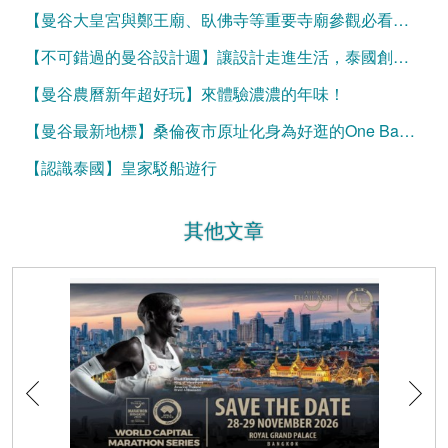
【曼谷大皇宮與鄭王廟、臥佛寺等重要寺廟參觀必看】服裝規定與官方網站購票資訊
【不可錯過的曼谷設計週】讓設計走進生活，泰國創意大爆發
【曼谷農曆新年超好玩】來體驗濃濃的年味！
【曼谷最新地標】桑倫夜市原址化身為好逛的One Bangkok
【認識泰國】皇家駁船遊行
其他文章