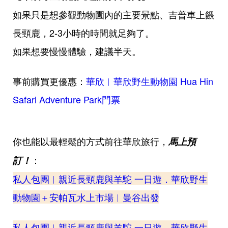
如果只是想參觀動物園內的主要景點、吉普車上餵
長頸鹿，2-3小時的時間就足夠了。
如果想要慢慢體驗，建議半天。
事前購買更優惠：
華欣︱華欣野生動物園 Hua Hin
Safari Adventure Park門票
你也能以最輕鬆的方式前往華欣旅行，
馬上預
：
訂！
私人包團︱
親近長頸鹿與羊駝 一日遊
．
華欣野生
動物園＋安帕瓦水上市場︱曼谷出發
私人包團︱
親近長頸鹿與羊駝 一日遊
．
華欣野生