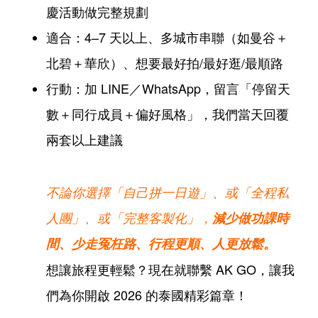
慶活動做完整規劃
適合：4–7 天以上、多城市串聯（如曼谷＋
北碧＋華欣）、想要最好拍/最好逛/最順路
行動：加 LINE／WhatsApp，留言「停留天
數＋同行成員＋偏好風格」，我們當天回覆
兩套以上建議
不論你選擇「自己拼一日遊」、或「全程私
人團」、或「完整客製化」，
減
少做功課時
間、
少走冤枉路、行程更順、人更放鬆。
想讓旅程更輕鬆？現在就聯繫 AK GO，讓我
們為你開啟 2026 的泰國精彩篇章！