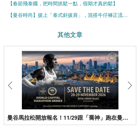
【春節飛泰國，把時間抓鬆一點，假期才真的鬆】
【曼谷時尚】披上「泰式斜披肩」，混搭牛仔褲正流行！
其他文章
曼谷馬拉松開放報名！11/29跟「喬神」跑在曼谷街頭