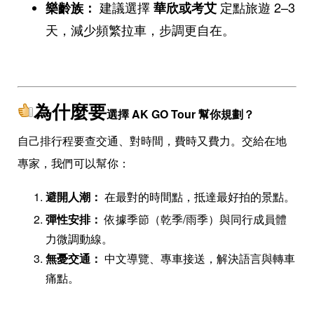
建議選擇
定點旅遊 2–3
樂齡族：
華欣或考艾
天，減少頻繁拉車，步調更自在。
為什麼要
選擇 AK GO Tour 幫你規劃？
自己排行程要查交通、對時間，費時又費力。交給在地
專家，我們可以幫你：
避開人潮：
在最對的時間點，抵達最好拍的景點。
彈性安排：
依據季節（乾季/雨季）與同行成員體
力微調動線。
無憂交通：
中文導覽、專車接送，解決語言與轉車
痛點。