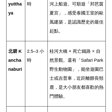
yuttha
時
河上船遊。可順遊「邦芭茵
ya
夏宮」，感受泰國王室的歐
風建築，是認識歷史的最佳
起點。
北碧 K
2.5–3 小
桂河大橋 × 死亡鐵路 × 自
ancha
時
然景觀。還有「Safari Park
naburi
野生動物園」，能坐遊園巴
士或吉普車，近距離餵長頸
鹿，是大小朋友都喜歡的熱
門體驗。