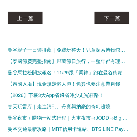
上一篇
下一篇
曼谷親子一日遊推薦｜免費玩整天！兒童探索博物館、Mixt Mall、火車公園、恰圖恰夜市，一條動線玩遍曼谷親子景點
【泰國節慶完整指南】跟著節日旅行，一整年都有理由出發！
曼谷馬拉松開放報名！11/29跟「喬神」跑在曼谷街頭
【泰國入境】現金規定懶人包！免簽也要注意帶夠錢
【2026】下載3大App省錢省時少走冤枉路！
春天玩雷府｜走進清刊、丹賽與納豪的奇幻邊境
曼谷夜市＋購物一站式行程｜火車夜市→JODD→Big C 完整攻略
曼谷交通最新攻略｜MRT信用卡進站、BTS LINE Pay購票一次看懂（2026更新）