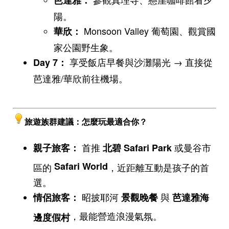
陽。
Monsoon Valley 葡萄園、觀賞國
華欣：
家公園野生象。
享受飯店早餐與沙灘陽光 → 直接從
Day 7
：
芭達雅/華欣前往機場。
旅遊族群建議：怎麼玩最適合你？
首推
或曼谷市
親子旅客：
北碧 Safari Park
Safari World
區的
，近距離互動是孩子的首
選。
昭披耶河
與
情侶旅客：
景觀晚餐
芭達雅海
，最能營造浪漫氣氛。
邊度假村