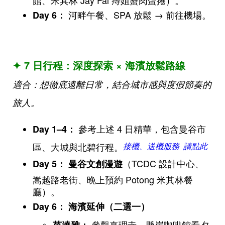
河畔午餐、SPA 放鬆 → 前往機場。
Day 6
：
✦ 7 日行程：深度探索 × 海濱放鬆路線
適合：想徹底遠離日常，結合城市感與度假節奏的
旅人。
參考上述 4 日精華，包含曼谷市
Day 1–4
：
區、大城與北碧行程。
接機、送機服務 請點此
（TCDC 設計中心、
Day 5
：
曼谷文創漫遊
嵩越路老街、晚上預約 Potong 米其林餐
廳）。
Day 6
：
海濱延伸（二選一）
參觀真理寺、懸崖咖啡館看夕
芭達雅：