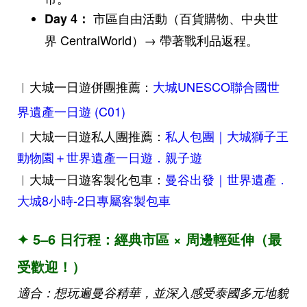
市區自由活動（百貨購物、中央世
Day 4
：
界 CentralWorld）→ 帶著戰利品返程。
︱大城一日遊併團推薦：
大城UNESCO聯合國世
界遺產一日遊 (C01)
︱大城一日遊私人團推薦：
私人包團｜大城獅子王
動物園＋世界遺產一日遊．親子遊
︱大城一日遊客製化包車：
曼谷出發｜世界遺產．
大城8小時-2日專屬客製包車
✦ 5–6 日行程：經典市區 × 周邊輕延伸（最
受歡迎！）
適合：想玩遍曼谷精華，並深入感受泰國多元地貌