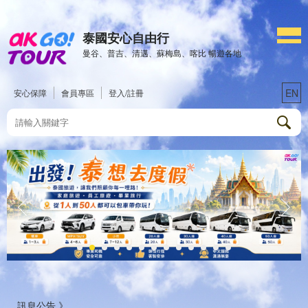
泰國安心自由行
曼谷、普吉、清邁、蘇梅島、喀比 暢遊各地
EN
安心保障
會員專區
登入/註冊
訊息公告 》