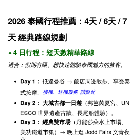
2026 泰國行程推薦：4天 / 6天 / 7
天 經典路線規劃
4 日行程：短天數精華路線
✦
適合：假期有限、想快速體驗泰國魅力的旅客。
抵達曼谷 → 飯店周邊散步、享受泰
Day 1
：
式按摩。
接機、送機服務 請點此
（邦芭茵夏宮、UN
Day 2
：
大城古都一日遊
ESCO 世界遺產古蹟、長尾船體驗）。
（丹能莎朵水上市場、
Day 3
：
經典雙市場
美功鐵道市集）→ 晚上逛 Jodd Fairs 文青夜
市。