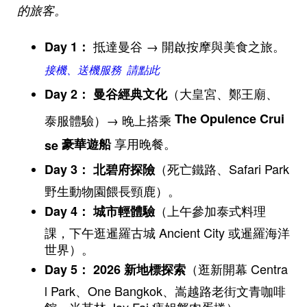
的旅客。
抵達曼谷 → 開啟按摩與美食之旅。
Day 1
：
接機、送機服務 請點此
（大皇宮、鄭王廟、
Day 2
：
曼谷經典文化
The Opulence Crui
泰服體驗）→ 晚上搭乘
享用晚餐。
豪華遊船
se
（死亡鐵路、Safari Park
Day 3
：
北碧府探險
野生動物園餵長頸鹿）。
（上午參加泰式料理
Day 4
：
城市輕體驗
課，下午逛暹羅古城 Ancient City 或暹羅海洋
世界）。
（逛新開幕 Centra
Day 5
：
2026
新地標探索
l Park、One Bangkok、嵩越路老街文青咖啡
館、米其林 Jay Fai 痔姐蟹肉蛋捲）。