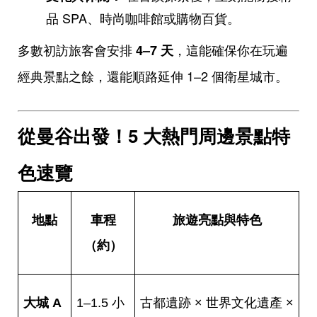
品 SPA、時尚咖啡館或購物百貨。
多數初訪旅客會安排
，這能確保你在玩遍
4–7
天
經典景點之餘，還能順路延伸 1–2 個衛星城市。
從曼谷出發！5 大熱門周邊景點特
色速覽
地點
車程
旅遊亮點與特色
（約）
大城 A
1–1.5 小
古都遺跡 × 世界文化遺產 ×