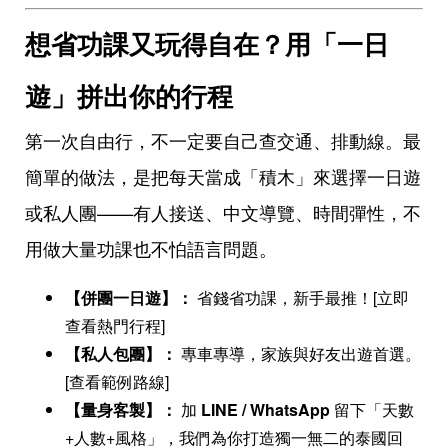
想省功課又玩得自在？用「一日
遊」拼出你的行程
第一次自由行，不一定要自己查交通、排動線。最
簡單的做法，是把每天當成「積木」來選擇一日遊
或私人團——有人接送、中文導覽、時間彈性，不
用做大量功課也不怕語言問題。
【併團一日遊】：
省錢省功課，新手最推！[立即
查看熱門行程]
【私人包團】：
專車專導，家族與好友出遊首選。
[查看範例路線]
【量身客製】：
加
LINE / WhatsApp
留下「天數
+人數+風格」，我們為你打造獨一無二的泰國回