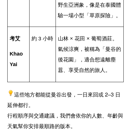
野生亞洲象，像是在泰國體
驗一場小型「草原探險」。
考艾
約 3 小時
山林 × 花田 × 葡萄酒莊。
氣候涼爽，被稱為「曼谷的
Khao
後花園」，適合想遠離塵
Yai
囂、享受自然的旅人。
這些地方都能從曼谷出發，一日來回或 2–3 日
延伸都行。
行程順序與交通建議，我們會依你的人數、年齡與
天氣幫你安排最順路的版本。