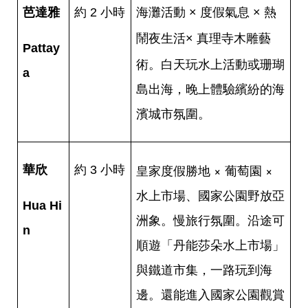
芭達雅
約 2 小時
海灘活動 × 度假氣息 × 熱
真理寺木雕藝
鬧夜生活
×
Pattay
術
。白天玩水上活動或珊瑚
a
島出海，晚上體驗繽紛的海
濱城市氛圍。
皇家度假勝地 × 葡萄園 ×
華欣
約 3 小時
水上市場、國家公園野放亞
Hua Hi
洲象。慢旅行氛圍。沿途可
n
順遊「丹能莎朵水上市場」
與鐵道市集，一路玩到海
邊。還能進入國家公園觀賞