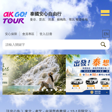
泰國安心自由行
曼谷、普吉、清邁、蘇梅島、喀比 暢遊各地
EN
安心保障
會員專區
登入/註冊
訊息公告 》
東北 - 考艾 - 金湯普森農場 < 12-1月限定 >