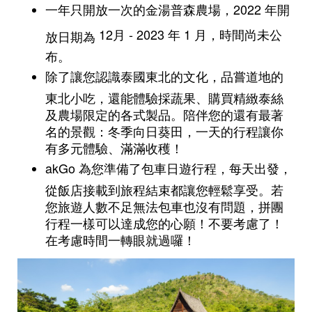
一年只開放一次的金湯普森農場，2022 年開
12月 - 2023 年 1 月，時間尚未公
放日期為
布。
除了讓您認識泰國東北的文化，品嘗道地的
東北小吃，還能體驗採蔬果、購買精緻泰絲
及農場限定的各式製品。陪伴您的還有最著
名的景觀：冬季向日葵田，一天的行程讓你
有多元體驗、滿滿收穫！
akGo 為您準備了包車日遊行程，每天出發，
從飯店接載到旅程結束都讓您輕鬆享受。若
您旅遊人數不足無法包車也沒有問題，拼團
行程一樣可以達成您的心願！不要考慮了！
在考慮時間一轉眼就過囉！