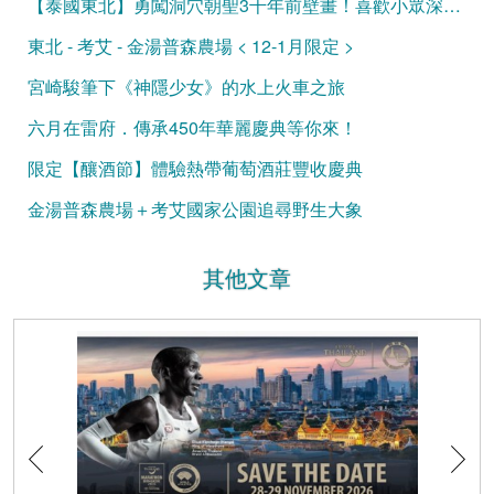
【泰國東北】勇闖洞穴朝聖3千年前壁畫！喜歡小眾深度遊的首選！
東北 - 考艾 - 金湯普森農場 < 12-1月限定 >
宮崎駿筆下《神隱少女》的水上火車之旅
六月在雷府．傳承450年華麗慶典等你來！
限定【釀酒節】體驗熱帶葡萄酒莊豐收慶典
金湯普森農場＋考艾國家公園追尋野生大象
其他文章