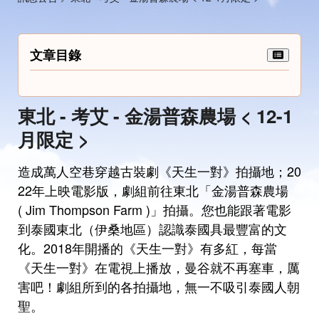
文章目錄
東北 - 考艾 - 金湯普森農場 < 12-1
月限定 >
造成萬人空巷穿越古裝劇《天生一對》拍攝地；20
22年上映電影版，劇組前往東北「金湯普森農場
( Jim Thompson Farm )」拍攝。您也能跟著電影
到泰國東北（伊桑地區）認識泰國具最豐富的文
化。2018年開播的《天生一對》有多紅，每當
《天生一對》在電視上播放，曼谷就不再塞車，厲
害吧！劇組所到的各拍攝地，無一不吸引泰國人朝
聖。