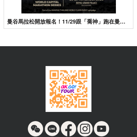
曼谷馬拉松開放報名！11/29跟「喬神」跑在曼谷街頭