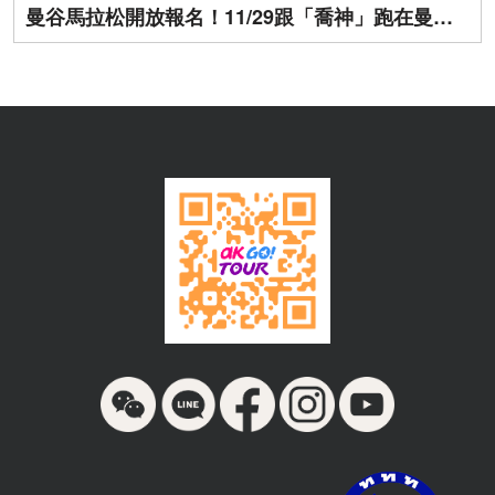
曼谷馬拉松開放報名！11/29跟「喬神」跑在曼谷街頭