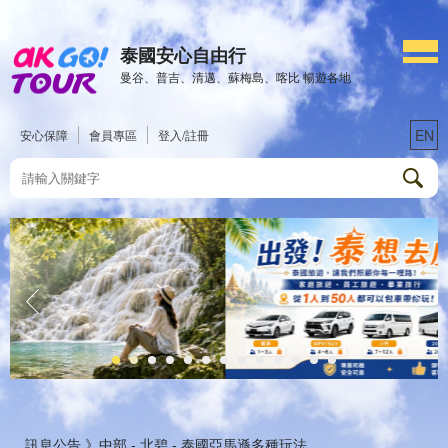
泰國安心自由行
曼谷、普吉、清邁、蘇梅島、喀比 暢遊各地
EN
安心保障
會員專區
登入/註冊
訊息公告 》
中部 - 北碧 - 泰國亞馬遜多種玩法