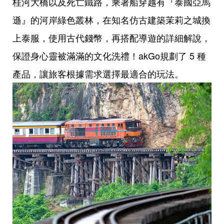
桂河大橋以及死亡鐵路，乘著船穿越有『泰國亞馬
遜』的河岸綠色叢林，在知名仿古建築茉莉之城換
上泰服，使用古代錢幣，再搭配導遊的詳細解說，
保證身心靈被滿滿的文化洗禮！akGo規劃了 5 種
產品，讓旅客根據需求選擇最適合的玩法。