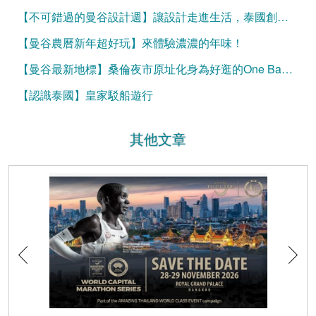
【不可錯過的曼谷設計週】讓設計走進生活，泰國創意大爆發
【曼谷農曆新年超好玩】來體驗濃濃的年味！
【曼谷最新地標】桑倫夜市原址化身為好逛的One Bangkok
【認識泰國】皇家駁船遊行
其他文章