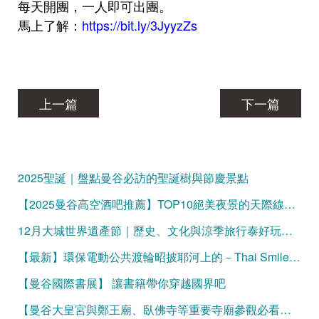
每天開團，一人即可出團。
馬上了解
：
https://bit.ly/3JyyzZs
上一篇
下一篇
2025聖誕｜盤點曼谷必訪的聖誕樹與節慶景點
【2025曼谷高空酒吧推薦】TOP10絕美夜景的天際線微醺時光
12月大城世界遺產節｜歷史、文化與涼季旅行泰好玩的曼谷一日遊！
【最新】環保電動公共渡輪昭披耶河上的－Thai Smile Boat
【曼谷國際書展】 讓書籍帶你穿越國界吧
【曼谷大皇宮與鄭王廟、臥佛寺等重要寺廟參觀必看】服裝規定與官方網站購票資訊