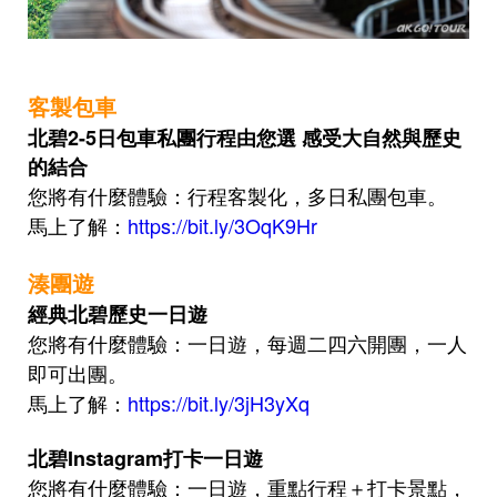
客製包車
北碧2-5日包車私團行程由您選 感受大自然與歷史
的結合
您將有什麼體驗：行程客製化，多日私團包車。
馬上了解
：
https://bit.ly/3OqK9Hr
湊團遊
經典北碧
歷史
一日遊
您將有什麼體驗
：一日遊，每週二四六開團，一人
即可出團。
馬上了解
：
https://bit.ly/3jH3yXq
北碧Instagram打卡一日遊
您將有什麼體驗
：一日遊，重點行程＋打卡景點，