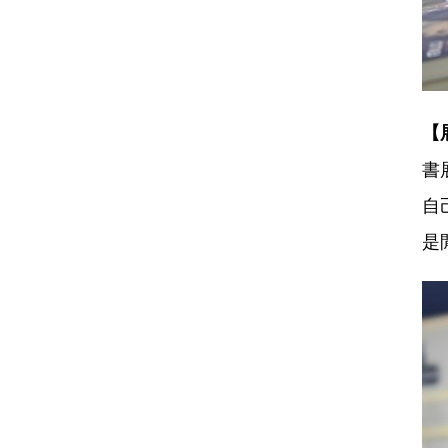
【
書
自
是