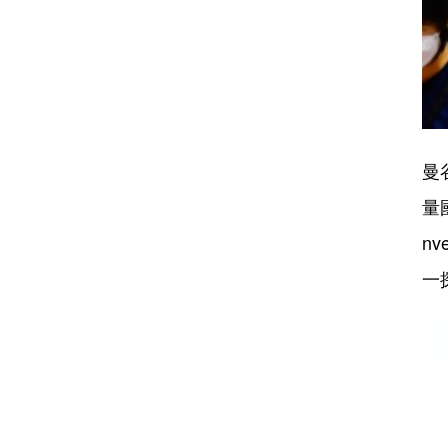
曼
量國
n
一