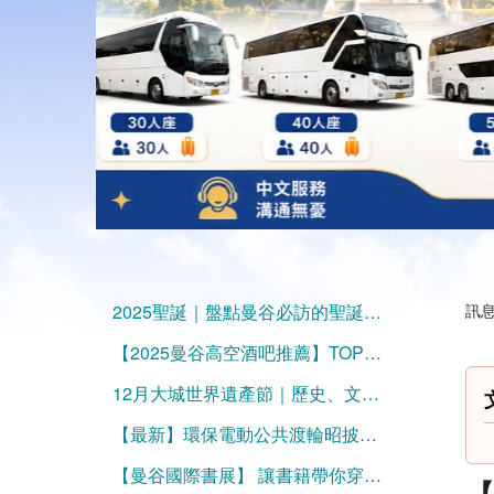
2025聖誕｜盤點曼谷必訪的聖誕樹與節慶景點
訊息
【2025曼谷高空酒吧推薦】TOP10絕美夜景的天際線微醺時光
12月大城世界遺產節｜歷史、文化與涼季旅行泰好玩的曼谷一日遊！
【最新】環保電動公共渡輪昭披耶河上的－Thai Smile Boat
【曼谷國際書展】 讓書籍帶你穿越國界吧
【