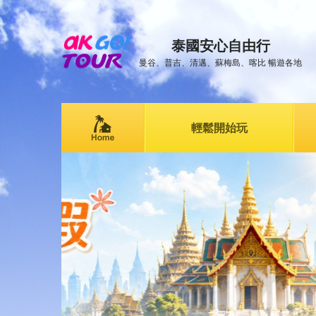
泰國安心自由行
曼谷、普吉、清邁、蘇梅島、喀比 暢遊各地
輕鬆開始玩