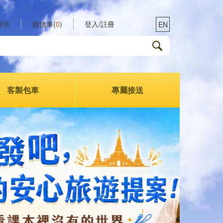
專區
購物車(
0
)
登入/註冊
EN
客製包車
專屬接送