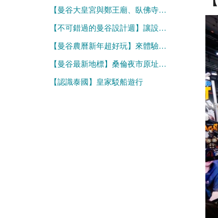
【曼谷大皇宮與鄭王廟、臥佛寺等重要寺廟參觀必看】服裝規定與官方網站購票資訊
【不可錯過的曼谷設計週】讓設計走進生活，泰國創意大爆發
【曼谷農曆新年超好玩】來體驗濃濃的年味！
【曼谷最新地標】桑倫夜市原址化身為好逛的One Bangkok
【認識泰國】皇家駁船遊行