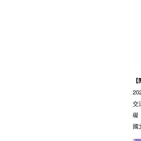
【
2
交
礙
國