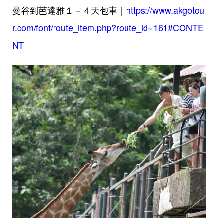
曼谷到芭達雅１－４天包車｜
https://www.akgotou
r.com/font/route_item.php?route_id=161#CONTE
NT