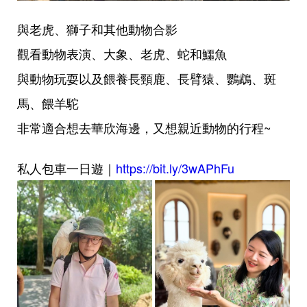
與老虎、獅子和其他動物合影
觀看動物表演、大象、老虎、蛇和鱷魚
與動物玩耍以及餵養長頸鹿、長臂猿、鸚鵡、斑
馬、餵羊駝
非常適合想去華欣海邊，又想親近動物的行程~
私人包車一日遊｜
https://bit.ly/3wAPhFu