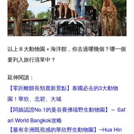
以上８大動物園＋海洋館，你去過哪幾個？哪一個
要列入旅行清單中？
延伸閱讀：
【零距離餵長頸鹿新景點】泰國必去的3大動物
園！華欣、北碧、大城
【闆娘認證No.1的曼谷賽佛瑞野生動物園】～ Saf
ari World Bangkok攻略
【最有非洲既視感的華欣野生動物園】~Hua Hin