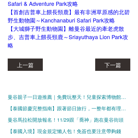
Safari & Adventure Park攻略
【首創吉普車上餵長頸鹿】最有非洲草原感的北碧
野生動物園～Kanchanaburi Safari Park攻略
【大城獅子野生動物園】離曼谷最近的牽老虎散
步、吉普車上餵長頸鹿～Sriayuthaya Lion Park攻
略
上一篇
下一篇
曼谷親子一日遊推薦｜免費玩整天！兒童探索博物館、Mixt Mall、火車公園、恰圖恰夜市，一條動線玩遍曼谷親子景點
【泰國節慶完整指南】跟著節日旅行，一整年都有理由出發！
曼谷馬拉松開放報名！11/29跟「喬神」跑在曼谷街頭
【泰國入境】現金規定懶人包！免簽也要注意帶夠錢