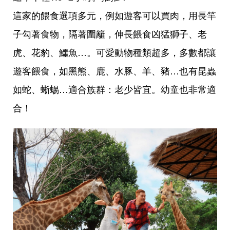
這家的餵食選項多元，例如遊客可以買肉，用長竿
子勾著食物，隔著圍籬，伸長餵食凶猛獅子、老
虎、花豹、鱷魚…。可愛動物種類超多，多數都讓
遊客餵食，如黑熊、鹿、水豚、羊、豬…也有昆蟲
如蛇、蜥蜴…適合族群：老少皆宜。幼童也非常適
合！