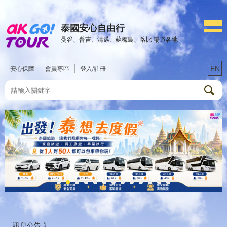
泰國安心自由行
曼谷、普吉、清邁、蘇梅島、喀比 暢遊各地
EN
安心保障
會員專區
登入/註冊
訊息公告 》