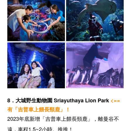
8．大城野生動物園 Sriayuthaya Lion Park
<==
有「吉普車上餵長頸鹿」！
2023年底新增「吉普車上餵長頸鹿」，離曼谷不
遠，車程1.5~2小時。推推！