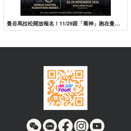
曼谷馬拉松開放報名！11/29跟「喬神」跑在曼谷街頭