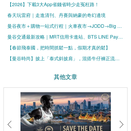
【2026】下載3大App省錢省時少走冤枉路！
春天玩雷府｜走進清刊、丹賽與納豪的奇幻邊境
曼谷夜市＋購物一站式行程｜火車夜市→JODD→Big C 完整攻略
曼谷交通最新攻略｜MRT信用卡進站、BTS LINE Pay購票一次看懂（2026更新）
【春節飛泰國，把時間抓鬆一點，假期才真的鬆】
【曼谷時尚】披上「泰式斜披肩」，混搭牛仔褲正流行！
其他文章