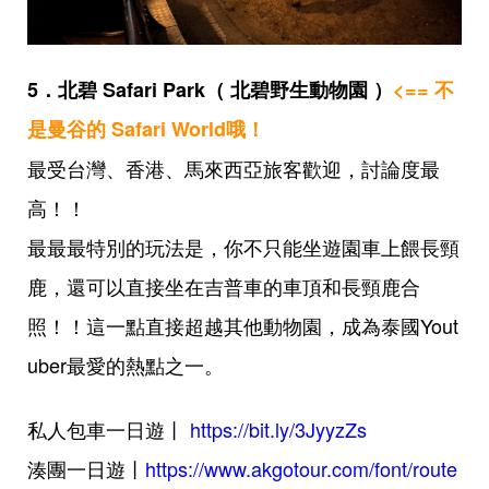
5．北碧 Safari Park（ 北碧野生動物園 ）
<== 不
是曼谷的 Safari World哦！
最受台灣、香港、馬來西亞旅客歡迎，討論度最
高！！
最最最特別的玩法是，你不只能坐遊園車上餵長頸
鹿，還可以直接坐在吉普車的車頂和長頸鹿合
照！！這一點直接超越其他動物園，成為泰國Yout
uber最愛的熱點之一。
私人包車一日遊丨
https://bit.ly/3JyyzZs
湊團一日遊丨
https://www.akgotour.com/font/route