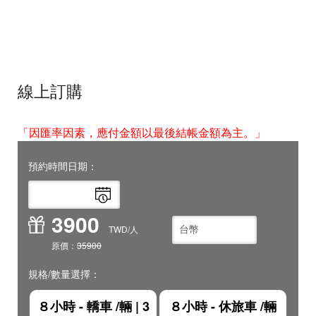
線上訂購
「因匯率因素，應付金額以最後結帳金額為主。」
預約時間日期：
3900
TWD
/人
原價：
35900
規格/數量選擇：
８小時 - 轎車 /輛
|
3
８小時 - 休旅車 /輛