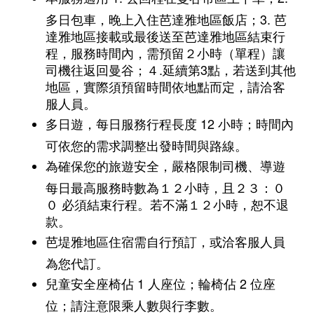
多日包車，晚上入住芭達雅地區飯店；3. 芭
達雅地區接載或最後送至芭達雅地區結束行
程，服務時間內，需預留２小時（單程）讓
司機往返回曼谷；４.延續第3點，若送到其他
地區，實際須預留時間依地點而定，請洽客
服人員。
多日遊，每日服務行程長度 12 小時；時間內
可依您的需求調整出發時間與路線。
為確保您的旅遊安全，嚴格限制司機、導遊
每日最高服務時數為１２小時，且２３：０
０ 必須結束行程。若不滿１２小時，恕不退
款。
芭堤雅地區住宿需自行預訂，或洽客服人員
為您代訂。
兒童安全座椅佔 1 人座位；輪椅佔 2 位座
位；請注意限乘人數與行李數。