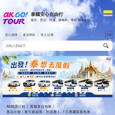
泰國安心自由行
曼谷、普吉、清邁、蘇梅島、喀比 暢遊各地
EN
安心保障
會員專區
登入/註冊
AK精選行程 》
客製多日包車 》
曼谷出發｜東方夏威夷．芭堤雅１-７日專屬客製包車