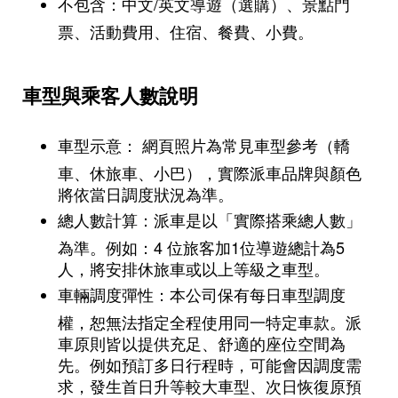
不包含：中文/英文導遊（選購）、景點門
票、活動費用、住宿、餐費、小費。
車型與乘客人數說明
車型示意： 網頁照片為常見車型參考（轎
車、休旅車、小巴），實際派車品牌與顏色
將依當日調度狀況為準。
總人數計算：派車是以「實際搭乘總人數」
為準。例如：4 位旅客加1位導遊總計為5
人，將安排休旅車或以上等級之車型。
車輛調度彈性：本公司保有每日車型調度
權，恕無法指定全程使用同一特定車款。派
車原則皆以提供充足、舒適的座位空間為
先。例如預訂多日行程時，可能會因調度需
求，發生首日升等較大車型、次日恢復原預