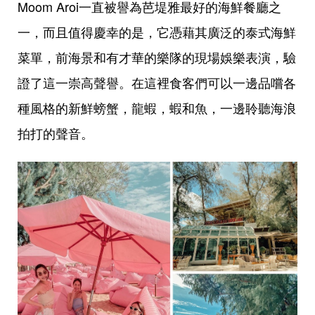
Moom Aroi一直被譽為芭堤雅最好的海鮮餐廳之
一，而且值得慶幸的是，它憑藉其廣泛的泰式海鮮
菜單，前海景和有才華的樂隊的現場娛樂表演，驗
證了這一崇高聲譽。在這裡食客們可以一邊品嚐各
種風格的新鮮螃蟹，龍蝦，蝦和魚，一邊聆聽海浪
拍打的聲音。