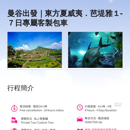
曼谷出發｜東方夏威夷．芭堤雅１-
７日專屬客製包車
行程簡介