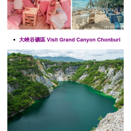
大峽谷礦區 Visit Grand Canyon Chonburi