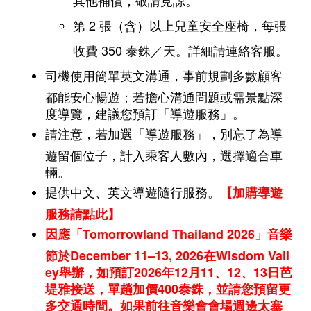
其他補償，敬請見諒。
第 2 張（含）以上兒童安全座椅，每張
收費 350 泰銖／天。詳細請連絡客服。
司機使用簡單英文溝通，事前規劃多數顧客
都能安心暢遊；若擔心溝通問題或需景點深
度導覽，建議您預訂「導遊服務」。
請注意，若加選「導遊服務」，別忘了為導
遊留個位子，計入乘客人數內，選擇適合車
輛。
提供中文、英文導遊隨行服務。
【加購導遊
服務請點此】
因應「Tomorrowland Thailand 2026」音樂
節於December 11–13, 2026在Wisdom Vall
ey舉辦，如預訂2026年12月11、12、13日芭
堤雅接送，單趟加價400泰銖，並請您預留更
多交通時間。如果前往音樂會會場週邊太塞