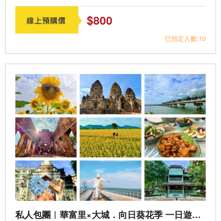
$800
已預定人數:10
私人包團︱華富里×大城．向日葵花季 一日遊．曼谷出發（PV-LB02）