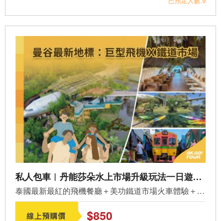
已預定人數:9
私人包車︱丹能莎朵水上市場升級玩法一日遊｜美功鐵道 × 飛機椰林樂園(PV-A09)
泰國最新最紅的飛機餐廳＋美功鐵道市場火車體驗＋丹能莎朵...
$850