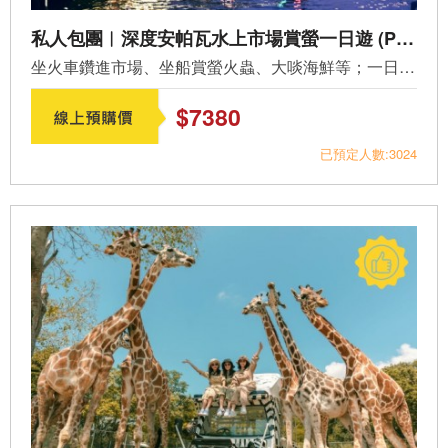
私人包團︱深度安帕瓦水上市場賞螢一日遊 (PV-B01)
坐火車鑽進市場、坐船賞螢火蟲、大啖海鮮等；一日深度慢慢走...
$7380
已預定人數:3024