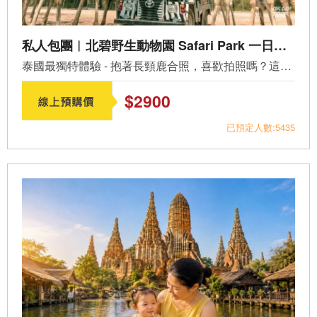
私人包團︱北碧野生動物園 Safari Park 一日遊 (PV-KB04)
​泰國最獨特體驗 - 抱著長頸鹿合照，喜歡拍照嗎？這將是最...
$2900
已預定人數:5435