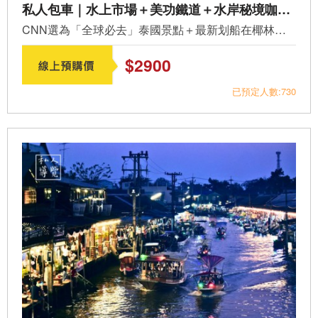
私人包車｜水上市場＋美功鐵道＋水岸秘境咖啡＋4大夜市自選︱10:00出發 (PV-A02)
CNN選為「全球必去」泰國景點＋最新划船在椰林間的CAFE！泰...
$2900
已預定人數:730