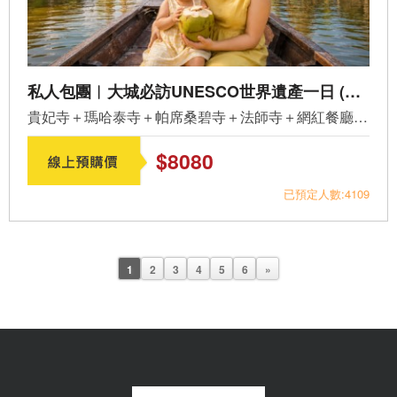
私人包團︱大城必訪UNESCO世界遺產一日 (PV-C01)
貴妃寺＋瑪哈泰寺＋帕席桑碧寺＋法師寺＋網紅餐廳 &nbsp...
$8080
已預定人數:4109
1
2
3
4
5
6
»