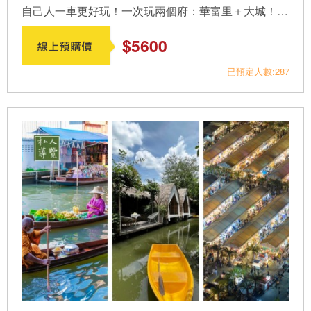
自己人一車更好玩！一次玩兩個府：華富里＋大城！ &nbsp...
$5600
已預定人數:287