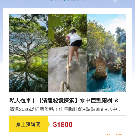
私人包車︱【清邁秘境探索】水中巨型雨樹 ＆ 黏黏瀑布 ＆ 森林系仙境咖啡館一日遊(CM12)
清邁2026爆紅新景點！仙境咖啡館+黏黏瀑布+水中巨型樹＋，一...
$1800