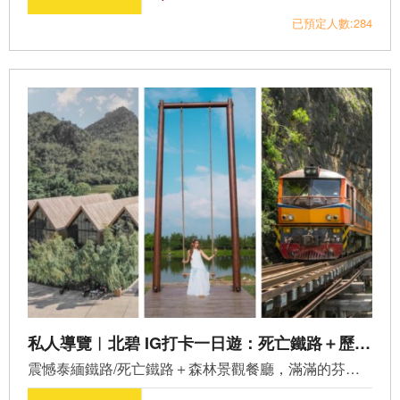
已預定人數:284
私人導覽︱北碧 IG打卡一日遊：死亡鐵路＋歷史遺跡＋咖啡館(PV-KB02)
震憾泰緬鐵路/死亡鐵路＋森林景觀餐廳，滿滿的芬多精，人文...