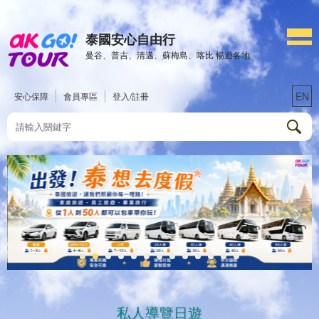
泰國安心自由行
曼谷、普吉、清邁、蘇梅島、喀比 暢遊各地
EN
安心保障
會員專區
登入/註冊
私人導覽日遊