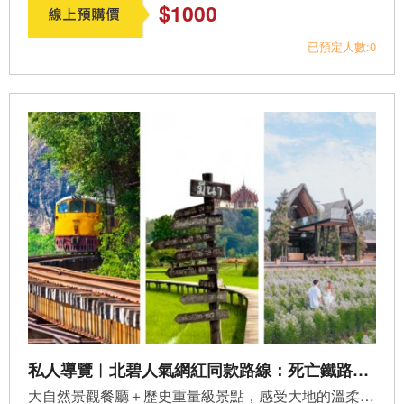
$1000
已預定人數:0
私人導覽︱北碧人氣網紅同款路線：死亡鐵路＋桂河大橋＋巨型雨豆樹(PV-KB03)
大自然景觀餐廳＋歷史重量級景點，感受大地的溫柔，目前最新...