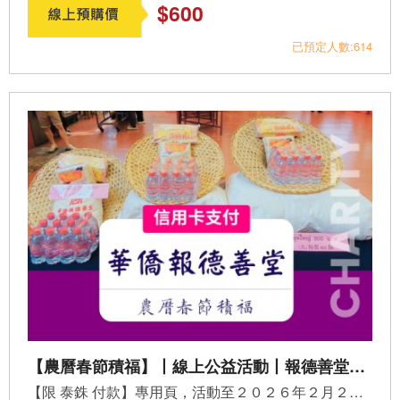
$600
已預定人數:614
【農曆春節積福】丨線上公益活動丨報德善堂．捐棺、捐米做功德丨信用卡付款專頁
【限 泰銖 付款】專用頁，活動至２０２６年２月２６日（農曆...