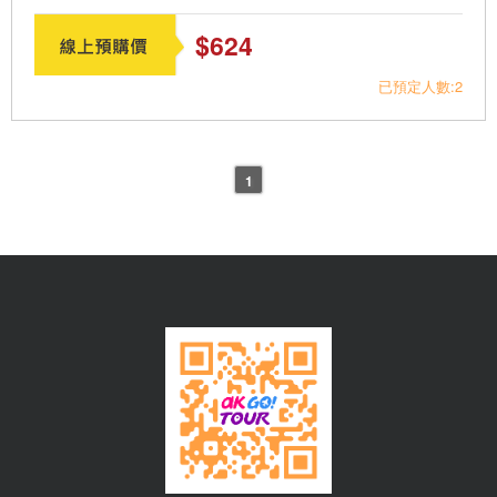
$624
已預定人數:2
1