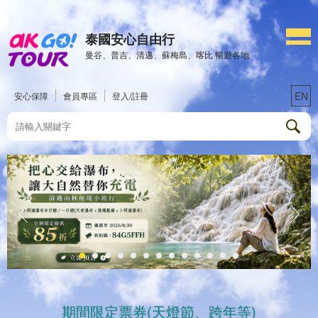
泰國安心自由行
曼谷、普吉、清邁、蘇梅島、喀比 暢遊各地
EN
安心保障
會員專區
登入/註冊
期間限定票券(天燈節、跨年等)