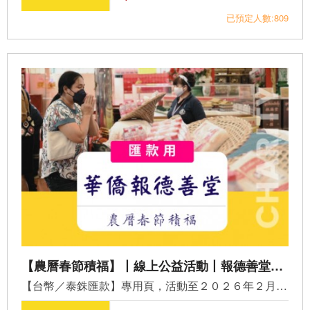
已預定人數:809
【農曆春節積福】丨線上公益活動丨報德善堂．捐棺、捐米做功德丨匯款專頁
【台幣／泰銖匯款】專用頁，活動至２０２６年２月２６日（農...