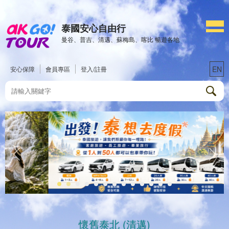
泰國安心自由行
曼谷、普吉、清邁、蘇梅島、喀比 暢遊各地
EN
安心保障
會員專區
登入/註冊
懷舊泰北 (清邁)