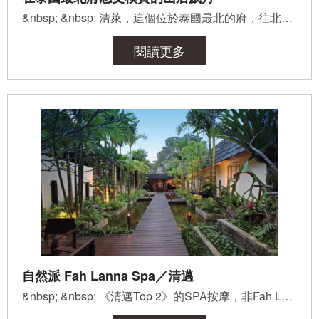
&nbsp; &nbsp; 清萊，這個位於泰國最北的府，往北通緬甸，往東接寮國，現在就讓AK好好帶大家認識這個有...
閱讀更多
自然派 Fah Lanna Spa／清邁
&nbsp; &nbsp; 《清邁Top 2》的SPA按摩，非Fah Lanna莫屬；建築為純粹泰北風格與泰式庭園造景，能使您在...