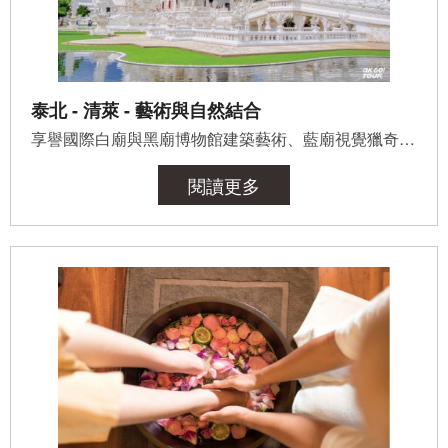
泰北 - 清萊 - 藝術與自然結合
享譽國際白廟與黑廟博物館建築藝術、藍廟視覺獵奇，鴉片園轉變「咖啡產地」及茶香四溢的山頭；都是來到清萊...
閱讀更多