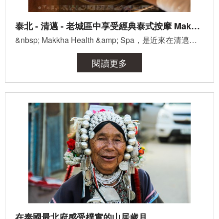
泰北 - 清邁 - 老城區中享受經典泰式按摩 Makkha Health & Spa
&nbsp; Makkha Health &amp; Spa，是近來在清邁評分相當高的SPA店，在貓頭鷹排行榜（Tripadvisors）上為...
閱讀更多
在泰國最北府感受樸實的山居歲月