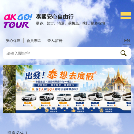
泰國安心自由行
曼谷、普吉、清邁、蘇梅島、喀比 暢遊各地
EN
安心保障
會員專區
登入/註冊
訊息公告 》