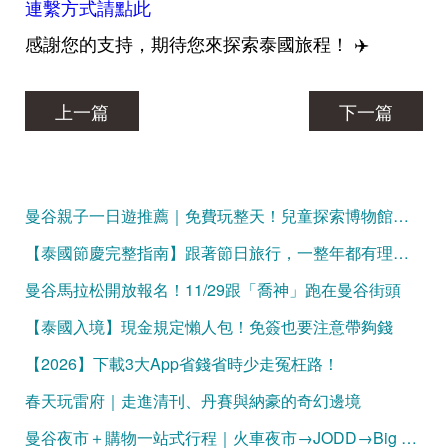
連繫方式請點此
感謝您的支持，期待您來探索泰國旅程！ ✈️
上一篇
下一篇
曼谷親子一日遊推薦｜免費玩整天！兒童探索博物館、Mixt Mall、火車公園、恰圖恰夜市，一條動線玩遍曼谷親子景點
【泰國節慶完整指南】跟著節日旅行，一整年都有理由出發！
曼谷馬拉松開放報名！11/29跟「喬神」跑在曼谷街頭
【泰國入境】現金規定懶人包！免簽也要注意帶夠錢
【2026】下載3大App省錢省時少走冤枉路！
春天玩雷府｜走進清刊、丹賽與納豪的奇幻邊境
曼谷夜市＋購物一站式行程｜火車夜市→JODD→Big C 完整攻略