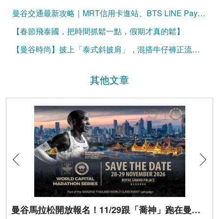
曼谷交通最新攻略｜MRT信用卡進站、BTS LINE Pay購票一次看懂（2026更新）
【春節飛泰國，把時間抓鬆一點，假期才真的鬆】
【曼谷時尚】披上「泰式斜披肩」，混搭牛仔褲正流行！
其他文章
曼谷馬拉松開放報名！11/29跟「喬神」跑在曼谷街頭