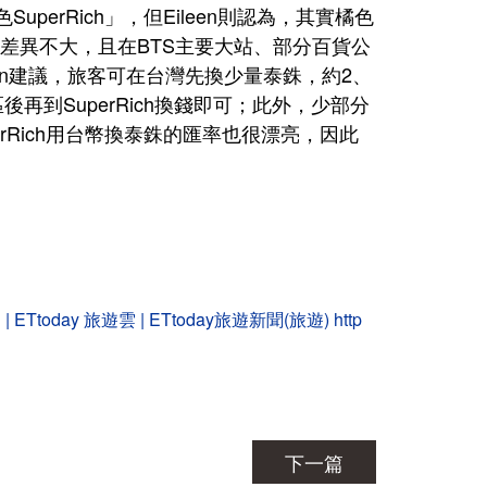
erRich」，但Eileen則認為，其實橘色
ch相比差異不大，且在BTS主要大站、部分百貨公
en建議，旅客可在台灣先換少量泰銖，約2、
到SuperRich換錢即可；此外，少部分
rRich用台幣換泰銖的匯率也很漂亮，因此
day 旅遊雲 | ETtoday旅遊新聞(旅遊)
http
下一篇