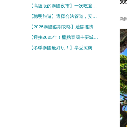
【高級版的泰國夜市】一次吃遍泰國各府經典小吃，吃飽再買伴手禮
【聰明旅遊】選擇合法管道，安全安心享受美好泰國
新聞
【2025泰國假期攻略】避開擁擠，挑對時機暢遊微笑國度！
【迎接2025年！盤點泰國主要城市跨年倒數煙火秀地點】
【冬季泰國最好玩！】享受涼爽舒適氣候的最佳旅遊秘訣