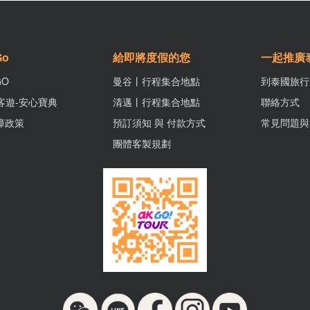
Go
給即將度假的您
一起推廣
GO
曼谷丨行程集合地點
到泰國旅行
安客遊-安心寶典
清邁丨行程集合地點
聯絡方式
障政策
預訂須知 與 付款方式
常見問題與
團體客製規劃