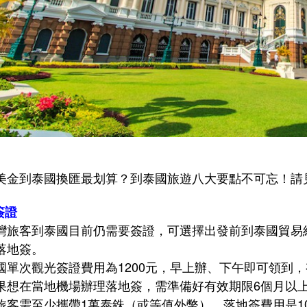
美金到泰國換匯最划算？到泰國旅遊八大要點不可忘！請見E
簽證
灣旅客到泰國目前仍需要簽證，可選擇出發前到泰國貿易
落地簽。
國單次觀光簽證費用為1200元，早上辦、下午即可領到，
果想在當地機場辦理落地簽，需準備好有效期限6個月以上
旅客需至少攜帶1萬泰銖（或等值外幣），落地簽費用是10