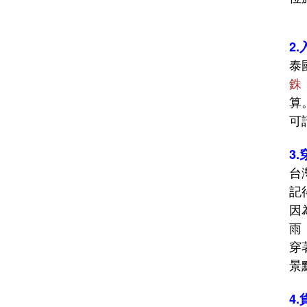
2.
泰
銖
算
可
3.
台
記
因
雨
穿
景
4