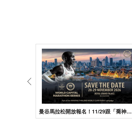
是要說中文
曼谷馬拉松開放報名！11/29跟「喬神」跑在曼谷街頭