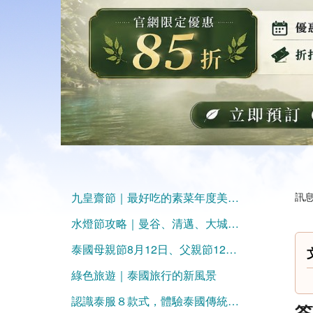
九皇齋節｜最好吃的素菜年度美食大集合，不吃泰可惜！
訊息
水燈節攻略｜曼谷、清邁、大城、素可泰最佳活動地點大盤點
泰國母親節8月12日、父親節12月5日！
綠色旅遊｜泰國旅行的新風景
認識泰服８款式，體驗泰國傳統之美
簽