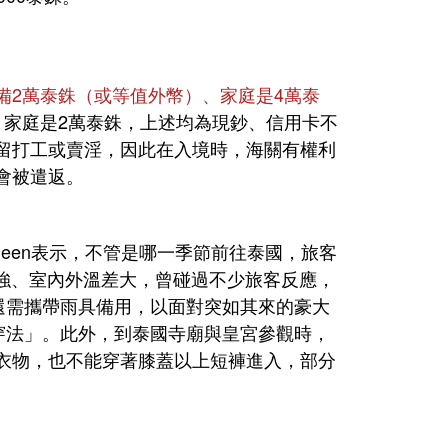
備2萬泰銖（或等值外幣）、家庭是4萬泰
、家庭是2萬泰銖，上述均為現鈔、信用卡不
留打工或賣淫，因此在入境時，海關有權利
會被遣返。
Eileen表示，不管是哪一季節前往泰國，旅客
很強、室內外溫差大，曾碰過不少旅客反應，
外還需攜帶雨具備用，以面對突如其來的豪大
式穿法」。此外，到泰國寺廟與皇宮參觀時，
衣物，也不能穿著膝蓋以上短褲進入，部分
。