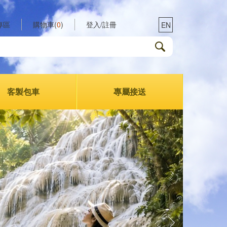
專區
購物車(
0
)
登入/註冊
EN
客製包車
專屬接送