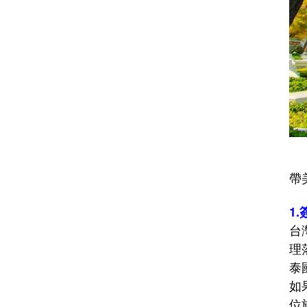
帶
1.
台
理
泰
如
位