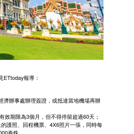
Ttoday報導：
經濟辦事處辦理簽證，或抵達當地機場再辦
有效期限為3個月，但不得停留超過60天；
的護照、回程機票、4X6照片一張，同時每
00泰銖。