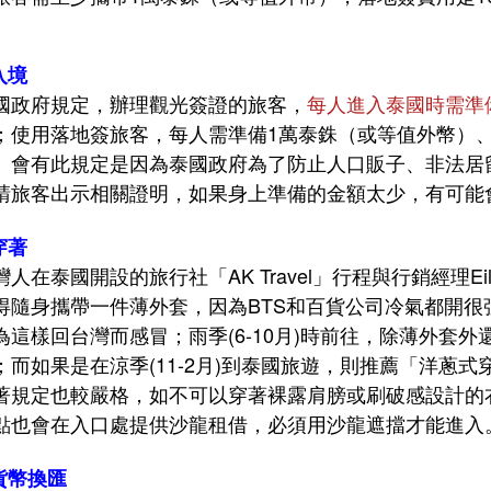
入境
國政府規定，辦理觀光簽證的旅客，
每人進入泰國時需準
；使用落地簽旅客，每人需準備1萬泰銖（或等值外幣）
。會有此規定是因為泰國政府為了防止人口販子、非法居
請旅客出示相關證明，如果身上準備的金額太少，有可能
穿著
灣人在泰國開設的旅行社「AK Travel」行程與行銷經理
得隨身攜帶一件薄外套，因為BTS和百貨公司冷氣都開
為這樣回台灣而感冒；雨季(6-10月)時前往，除薄外套
；而如果是在涼季(11-2月)到泰國旅遊，則推薦「洋蔥
著規定也較嚴格，如不可以穿著裸露肩膀或刷破感設計的
點也會在入口處提供沙龍租借，必須用沙龍遮擋才能進入
.貨幣換匯