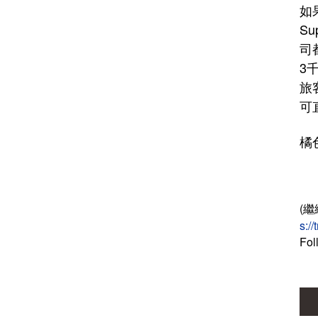
如
S
司
3
旅
可
橘
(繼
s:/
Fol