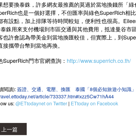
果想要換泰銖，許多網友最推薦的莫過於當地換錢所「綠色Sup
uperRich也是一個好選擇，不但匯率與綠色SuperRi
都有設點，加上排隊等待時間較短，便利性也很高。Eile
千泰銖用來支付機場到市區交通與其他費用，抵達曼谷市區後再
客也許會認為帶美金到當地換匯較佳，但實際上，到Supe
直接攜帶台幣到當地再換。
色SuperRich門市官網查詢：
http://www.superrich.co.th/
續閱讀):
簽證、交通、電壓、換匯 泰國「8個必知旅遊小知識」 | ETto
/travel.ettoday.net/article/733337.htm#ixzz5Cw71hA44
low us:
@ETtodaynet on Twitter
|
ETtoday on Facebook
上一篇