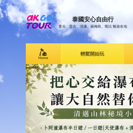
泰國安心自由行
曼谷、普吉、清邁、蘇梅島、喀比 暢遊各地
輕鬆開始玩