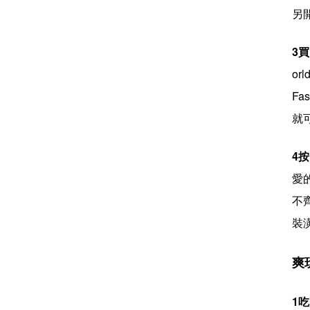
另
3
or
F
就
4
愛
不
裝
爽
1