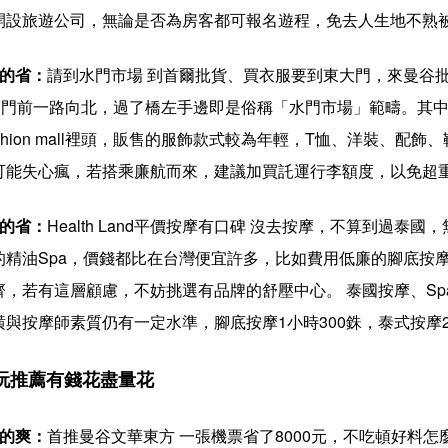
開設旅遊公司，無論是否為房客都可報名遊程，免去人生地不熟
買的省：
請到水門市場 到首爾批貨、買衣服要到東大門，來曼谷批貨
ld門前一路向北，過了橋左手邊即是俗稱「水門市場」範疇。其中，跟諾富
ashion mall裡頭，販售的服飾款式較為年輕，T恤、洋裝、
可能失心瘋，若搭乘廉航而來，建議加買託運行李額度，以免超
按的省：
Health Land平價按摩有口碑 沒去按摩，不算到過
的精油Spa，價錢都比在台灣便宜許多，比如費用低廉的腳底按摩
齊，若有這層顧慮，不妨挑選有品牌的舒壓中心。 泰國按摩、Spa的連
潢與按摩師素質仍有一定水準，腳底按摩1小時300銖，泰式按摩
玩推薦有錢花盡量花
吃的爽：
首推曼谷文華東方 一張機票省了8000元，不吃頓好料怎