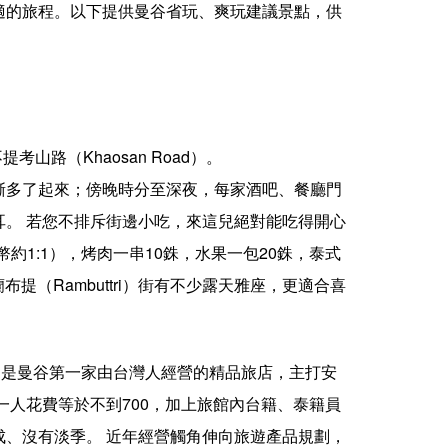
適的旅程。以下提供曼谷省玩、爽玩建議景點，供
山路（Khaosan Road）。
漸多了起來；傍晚時分至深夜，每家酒吧、餐廳門
。 若您不排斥街邊小吃，來這兒絕對能吃得開心
台幣約1:1），烤肉一串10銖，水果一包20銖，泰式
蘭布提（Rambuttri）街有不少露天雅座，更適合喜
USE，是曼谷第一家由台灣人經營的精品旅店，主打安
一人花費等於不到700，加上旅館內台籍、泰籍員
、沒有淡季。 近年經營觸角伸向旅遊產品規劃，