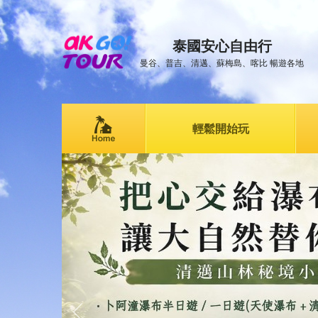
泰國安心自由行
曼谷、普吉、清邁、蘇梅島、喀比 暢遊各地
輕鬆開始玩