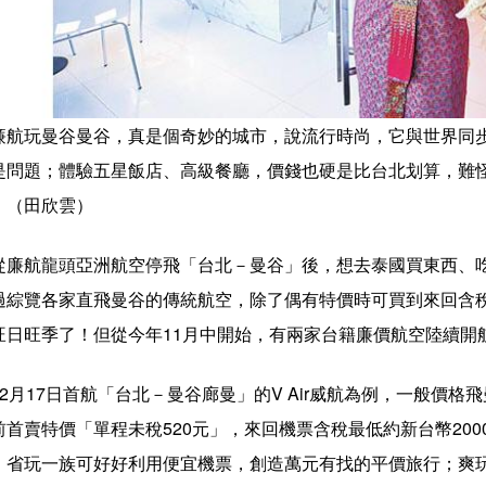
廉航玩曼谷曼谷，真是個奇妙的城市，說流行時尚，它與世界同
是問題；體驗五星飯店、高級餐廳，價錢也硬是比台北划算，難
！（田欣雲）
從廉航龍頭亞洲航空停飛「台北－曼谷」後，想去泰國買東西、
過綜覽各家直飛曼谷的傳統航空，除了偶有特價時可買到來回含
旺日旺季了！但從今年11月中開始，有兩家台籍廉價航空陸續開
12月17日首航「台北－曼谷廊曼」的V Air威航為例，一般價格
前首賣特價「單程未稅520元」，來回機票含稅最低約新台幣200
，省玩一族可好好利用便宜機票，創造萬元有找的平價旅行；爽