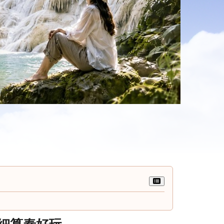
細算泰好玩