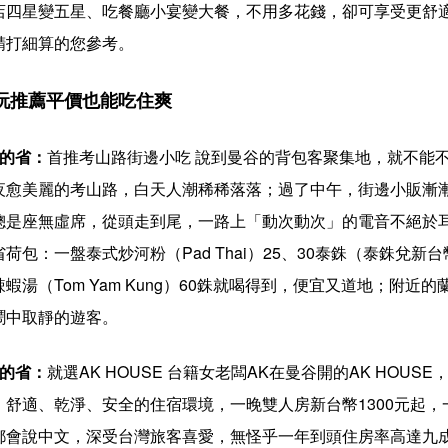
店四星變五星、吃餐廳小宴變大餐，不用多花錢，卻可享受更舒
精打細算的您參考。
玩推薦平價也能吃住爽
吃的省：
首推考山路街邊小吃 說到曼谷的背包客聚集地，就不能不提考
夜愈美麗的考山路，白天人潮稀稀落落；過了中午，街邊小販漸
總是座無虛席，從頭走到尾，一路上「動次動次」的電音不絕於耳
省荷包：一盤泰式炒河粉（Pad Thai）25、30泰銖（泰銖兌新
辣蝦湯（Tom Yam Kung）60銖就喝得到，便宜又道地；附近的
鬧中取靜的遊客。
住的省：
就選AK HOUSE 台籍女老闆AK在曼谷開的AK HO
、舒適、乾淨、安全的住宿環境，一晚雙人房新台幣1300元起，
都會說中文，深受台灣旅客喜愛，無怪乎一年到頭住房率高達九成