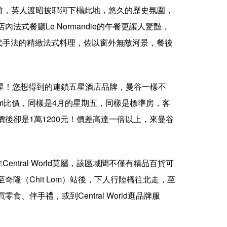
前，英人渡昭披耶河下榻此地，悠久的歷史氛圍，
式餐廳Le Normandie的午餐更讓人驚豔，
現代手法的精緻法式料理，佐以窗外無敵河景，餐後
多顆星！您想得到的連鎖五星酒店品牌，曼谷一樣不
om比價，同樣是4月的星期五，同樣是標準房，客
價後卻是1萬1200元！價差高達一倍以上，來曼谷
非Central World莫屬，該區域間不僅有精品百貨可
奇隆（Chit Lom）站後，下人行陸橋往北走，至
零食、伴手禮，或到Central World逛品牌服