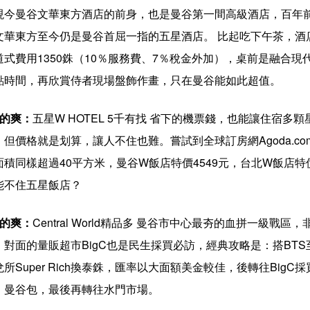
現今曼谷文華東方酒店的前身，也是曼谷第一間高級酒店，百年
文華東方至今仍是曼谷首屈一指的五星酒店。 比起吃下午茶，酒店內法
道式費用1350銖（10％服務費、7％稅金外加），桌前是融合
點時間，再欣賞侍者現場盤飾作畫，只在曼谷能如此超值。
住的爽：
五星W HOTEL 5千有找 省下的機票錢，也能讓住宿
，但價格就是划算，讓人不住也難。嘗試到全球訂房網Agoda.c
面積同樣超過40平方米，曼谷W飯店特價4549元，台北W飯店特
能不住五星飯店？
買的爽：
Central World精品多 曼谷市中心最夯的血拼一級戰區，
，對面的量販超市BigC也是民生採買必訪，經典攻略是：搭BTS至
所Super Rich換泰銖，匯率以大面額美金較佳，後轉往BigC採買
、曼谷包，最後再轉往水門市場。