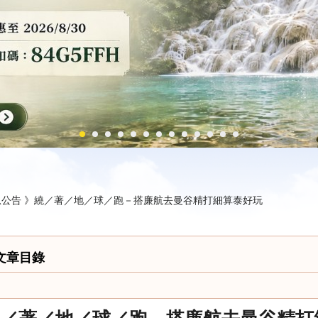
公告 》
繞／著／地／球／跑－搭廉航去曼谷精打細算泰好玩
文章目錄
／著／地／球／跑－搭廉航去曼谷精打