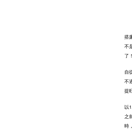
搭
不
了
自
不
提
以
之
時