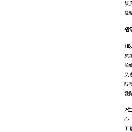
飯
愛
省
1
愈
前
又
酸
愛
2
心
工