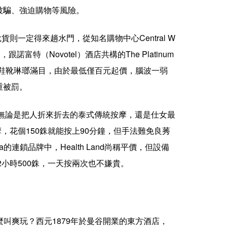
被騙、強迫購物等風險。
則一定得來趟水門，從知名購物中心Central W
特（Novotel）酒店共構的The Platinum
配飾、鞋靴琳瑯滿目，由於最低僅百元起價，腦波一弱
重被罰。
泰國，無論是把人折來折去的泰式傳統按摩，還是仕女最
，花個150銖就能按上90分鐘，但手法難免良莠
鎖品牌中，Health Land尚稱平價，但設備
2小時500銖，一天按兩次也不嫌貴。
麼叫爽玩？西元1879年於曼谷開業的東方酒店，