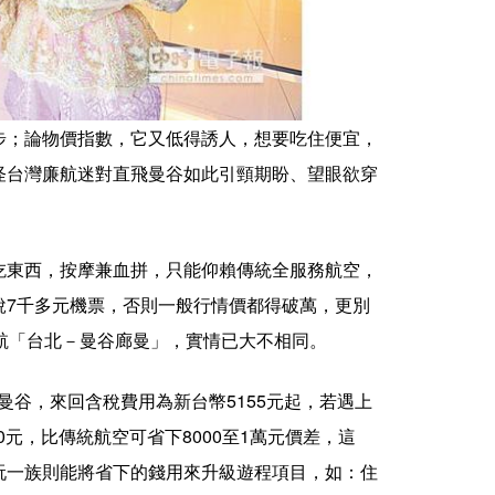
步；論物價指數，它又低得誘人，想要吃住便宜，
怪台灣廉航迷對直飛曼谷如此引頸期盼、望眼欲穿
吃東西，按摩兼血拼，只能仰賴傳統全服務航空，
稅7千多元機票，否則一般行情價都得破萬，更別
航「台北－曼谷廊曼」，實情已大不相同。
飛曼谷，來回含稅費用為新台幣5155元起，若遇上
0元，比傳統航空可省下8000至1萬元價差，這
玩一族則能將省下的錢用來升級遊程項目，如：住