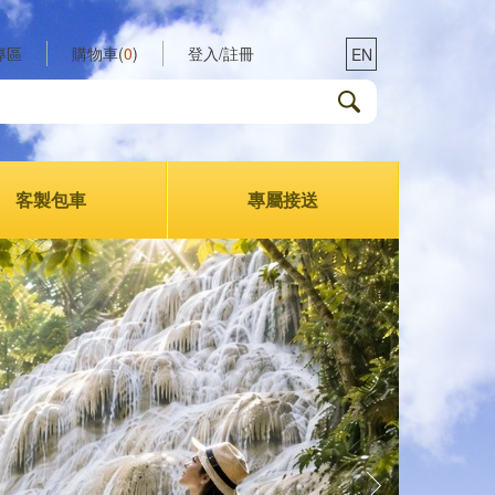
專區
購物車(
0
)
登入/註冊
EN
客製包車
專屬接送