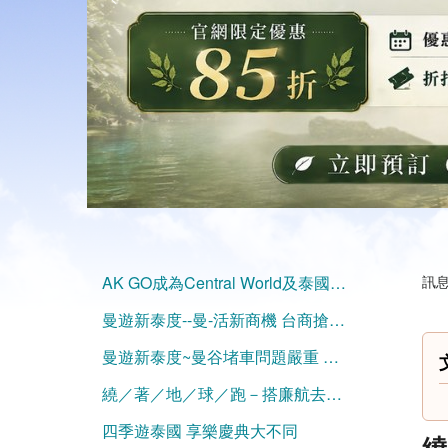
AK GO成為Central World及泰國觀光局合作夥伴
訊息
曼遊新泰度--曼-活新商機 台商搶進開民宿! │中視新聞專題20150318
曼遊新泰度~曼谷堵車問題嚴重 水上捷運連貫東西 │中視新聞專題 20150320
繞／著／地／球／跑－搭廉航去曼谷精打細算泰好玩
四季遊泰國 享樂慶典大不同
繞