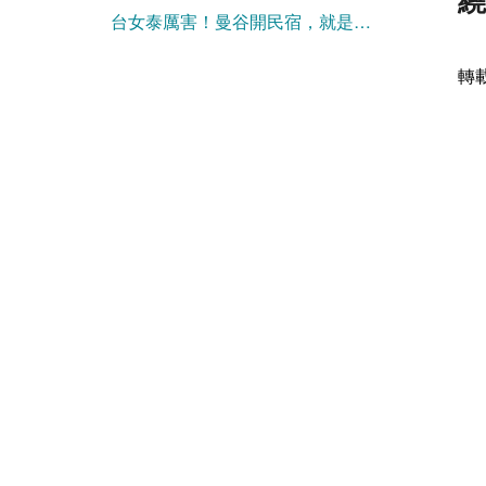
台女泰厲害！曼谷開民宿，就是要說中文
轉