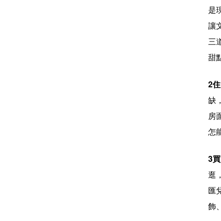
是
讓
三
甜
2
缺
房
怎
3
逛
匯兌
飾