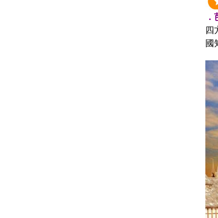
．芭
四
國