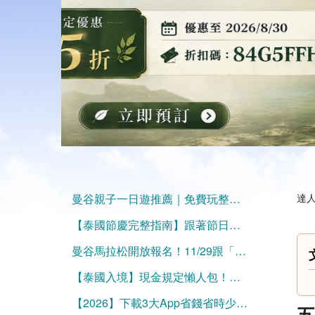
曼谷親子一日遊推薦｜免費玩整天！兒童探索博物館、Mixt Mall、火車公園、恰圖恰夜市，一條動線玩遍曼谷親子景點
達人
【泰國節慶完整指南】跟著節日旅行，一整年都有理由出發！
曼谷馬拉松開放報名！11/29跟「喬神」跑在曼谷街頭
【泰國入境】現金規定懶人包！免簽也要注意帶夠錢
【2026】下載3大App省錢省時少走冤枉路！
五