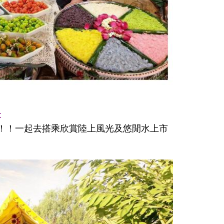
t
！！一起去搭乘欣賞陸上風光及悠閒水上市