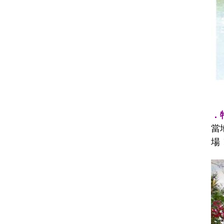
．特
當
場