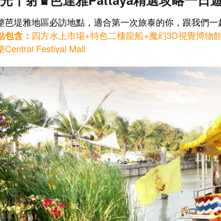
整芭堤雅地區必訪地點，適合第一次旅泰的你，跟我們一
四方水上市場+特色二棲龍船
+魔幻3D視覺博物
點包含：
entral Festival Mall