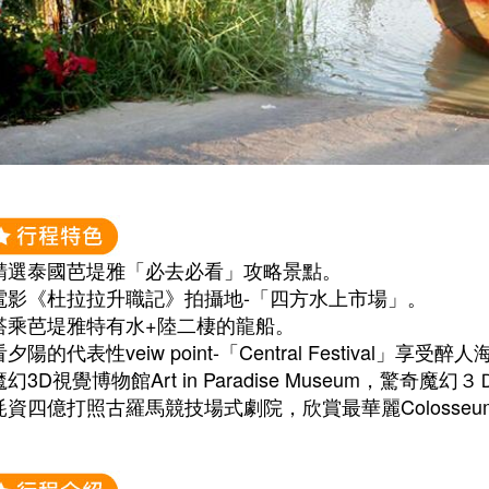
.精選泰國芭堤雅「必去必看」攻略景點。
.電影《杜拉拉升職記》拍攝地-「四方水上市場」。
.搭乘芭堤雅特有水+陸二棲的龍船。
看夕陽的代表性veiw point-「Central Festival」
.魔幻3D視覺博物館Art in Paradise Museum，驚奇
.耗資四億打照古羅馬競技場式劇院，欣賞最華麗Colosse