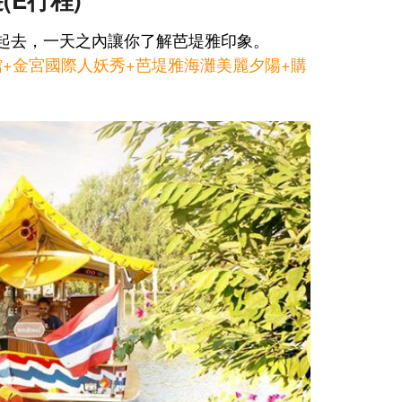
起去，一天之內讓你了解芭堤雅印象。
館+金宮國際人妖秀
+芭堤雅海灘美麗夕陽+購