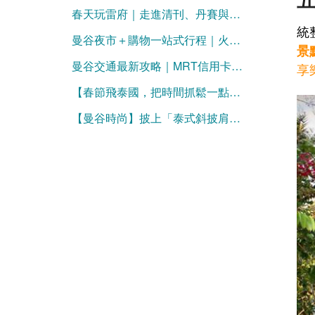
春天玩雷府｜走進清刊、丹賽與納豪的奇幻邊境
統
曼谷夜市＋購物一站式行程｜火車夜市→JODD→Big C 完整攻略
景
曼谷交通最新攻略｜MRT信用卡進站、BTS LINE Pay購票一次看懂（2026更新）
享樂C
【春節飛泰國，把時間抓鬆一點，假期才真的鬆】
【曼谷時尚】披上「泰式斜披肩」，混搭牛仔褲正流行！