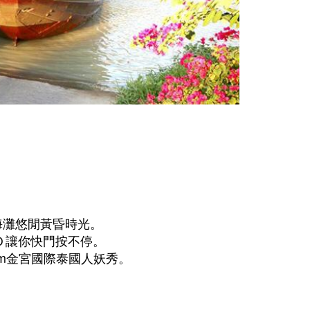
享受醉人海灘悠閒黃昏時光。
魔幻３Ｄ讓你快門按不停。
um金宮國際泰國人妖秀。