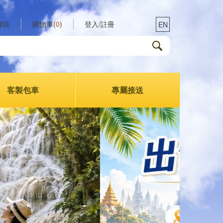
專區
購物車(
0
)
登入/註冊
EN
客製包車
專屬接送