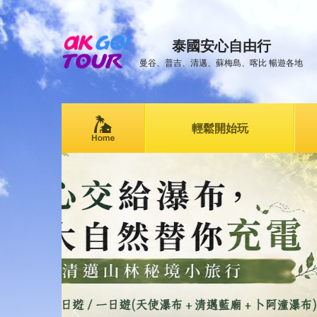
泰國安心自由行
曼谷、普吉、清邁、蘇梅島、喀比 暢遊各地
輕鬆開始玩