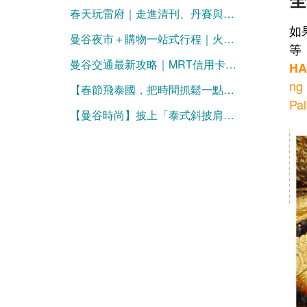
春天玩雷府｜走進清刊、丹賽與納豪的奇幻邊境
如
曼谷夜市＋購物一站式行程｜火車夜市→JODD→Big C 完整攻略
等
曼谷交通最新攻略｜MRT信用卡進站、BTS LINE Pay購票一次看懂（2026更新）
H
ng
【春節飛泰國，把時間抓鬆一點，假期才真的鬆】
Pa
【曼谷時尚】披上「泰式斜披肩」，混搭牛仔褲正流行！