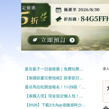
曼谷親子一日遊推薦｜免費玩整天！兒童探索博物館、Mixt Mall、火車公園、恰圖恰夜市，一條動線玩遍曼谷親子景點
達人
【泰國節慶完整指南】跟著節日旅行，一整年都有理由出發！
曼谷馬拉松開放報名！11/29跟「喬神」跑在曼谷街頭
【泰國入境】現金規定懶人包！免簽也要注意帶夠錢
【2026】下載3大App省錢省時少走冤枉路！
全