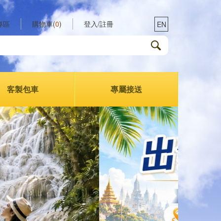
專區
購物車(
0
)
登入/註冊
EN
客製包車
專屬接送