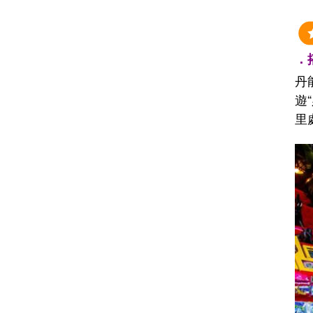
．搭
丹
遊
里