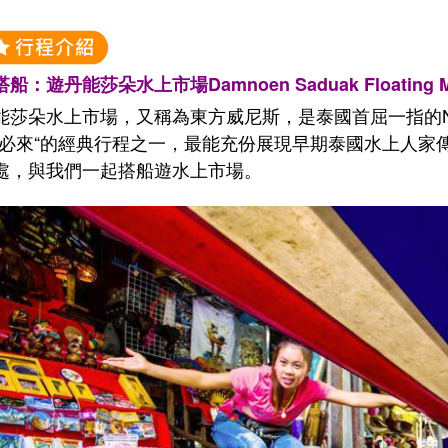
船：遊丹能莎朵水上市場Damnoen Saduak Floating M
能莎朵水上市場，又稱為東方威尼斯，是泰國首屈一指的N
“必來“的經典行程之一，最能充份展現早期泰國水上人家
處，與我們一起搭船遊水上市場。