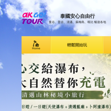
泰國安心自由行
曼谷、普吉、清邁、蘇梅島、喀比 暢遊各地
輕鬆開始玩