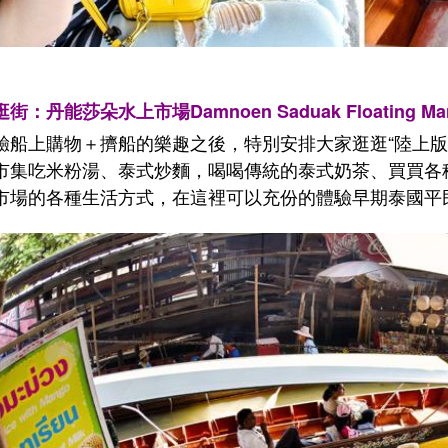
街：丹能莎朵水上市場Damnoen Saduak Floating Mar
驗船上購物＋擠船的樂趣之後，特別安排大家逛逛“陸上版
市集吃米粉湯、泰式炒麵，喝喝傳統的泰式奶茶、買買各
市場的各種生活方式，在這裡可以充份的體驗早期泰國平