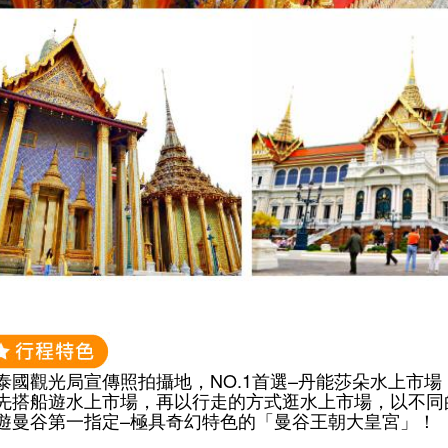
. 泰國觀光局宣傳照拍攝地，NO.1首選–丹能莎朵水上市場
. 先搭船遊水上市場，再以行走的方式逛水上市場，以不
. 遊曼谷第一指定–極具奇幻特色的「曼谷王朝大皇宮」！