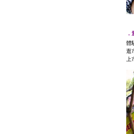
．逛
體
逛
上