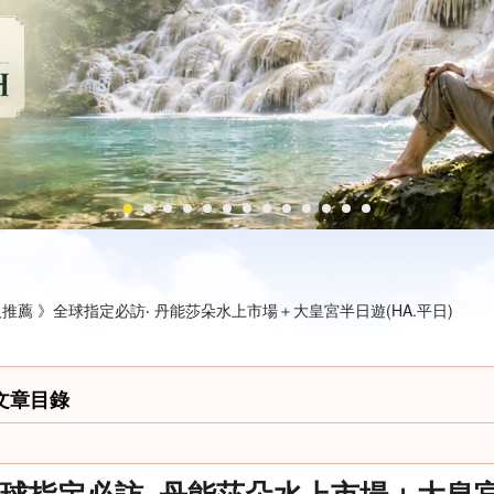
推薦 》
全球指定必訪‧ 丹能莎朵水上市場＋大皇宮半日遊(HA.平日)
文章目錄
球指定必訪‧ 丹能莎朵水上市場＋大皇宮半