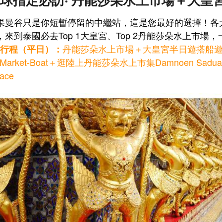
果曼谷只是你短暫停留的中繼站，這是您最好的選擇！各
，來到泰國必去Top 1大皇宮、Top 2丹能莎朵水上市
丹能莎朵水上市場＋大皇宮半日遊搭船遊丹能莎朵
A行程（平日）：
 Market-Boat＋逛陸上丹能莎朵水上市集Damnoen Saduak
lace