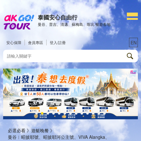
泰國安心自由行
曼谷、普吉、清邁、蘇梅島、喀比 暢遊各地
EN
安心保障
會員專區
登入/註冊
必選必看 》
遊艇晚餐 》
曼谷︱昭披耶號、昭披耶河公主號、VIVA Alangka、