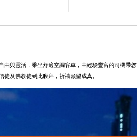
自由與靈活，乘坐舒適空調客車，由經驗豐富的司機帶您
信徒及佛教徒到此膜拜，祈禱願望成真。