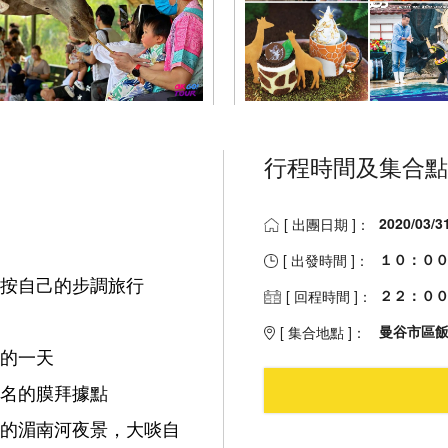
行程時間及集合點
2020/03/3
[ 出團日期 ]：
１０：０
[ 出發時間 ]：
按自己的步調旅行
２２：０
[ 回程時間 ]：
曼谷市區飯
[ 集合地點 ]：
的一天
名的膜拜據點
的湄南河夜景，大啖自