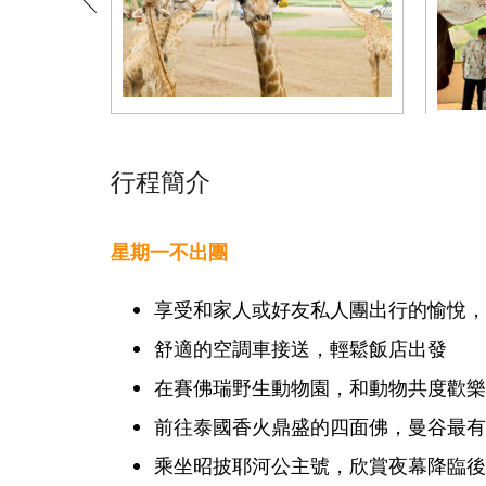
行程簡介
星期一不出團
享受和家人或好友私人團出行的愉悅，
舒適的空調車接送，輕鬆飯店出發
在賽佛瑞野生動物園，和動物共度歡樂
前往泰國香火鼎盛的四面佛，曼谷最有
乘坐昭披耶河公主號，欣賞夜幕降臨後