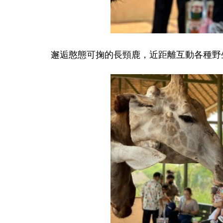
邂逅憨態可掬的長頸鹿，近距離互動各種野