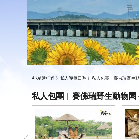
AK精選行程 》
私人導覽日遊 》
私人包團︱賽佛瑞野生動物
私人包團︱賽佛瑞野生動物園＋公