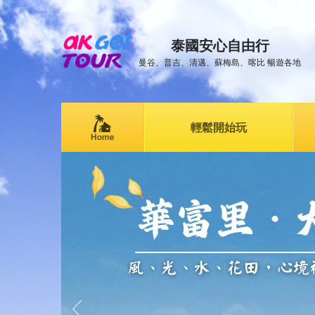
泰國安心自由行
曼谷、普吉、清邁、蘇梅島、喀比 暢遊各地
輕鬆開始玩