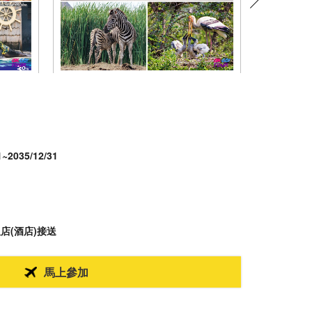
1~2035/12/31
０
０
店(酒店)接送
馬上參加