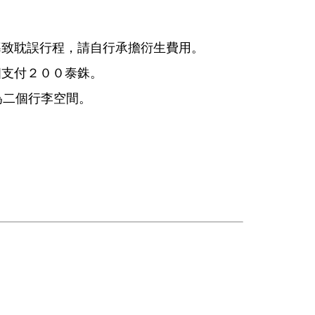
導致耽誤行程，請自行承擔衍生費用。
個支付２００泰銖。
為二個行李空間。