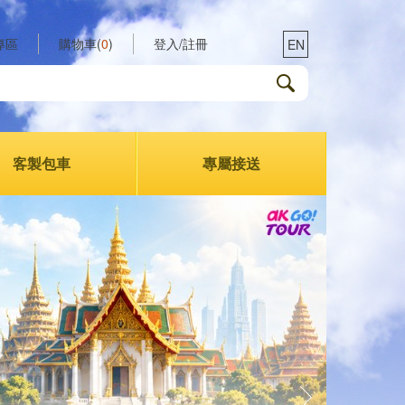
專區
購物車(
0
)
登入/註冊
EN
客製包車
專屬接送