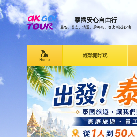
泰國安心自由行
曼谷、普吉、清邁、蘇梅島、喀比 暢遊各地
輕鬆開始玩