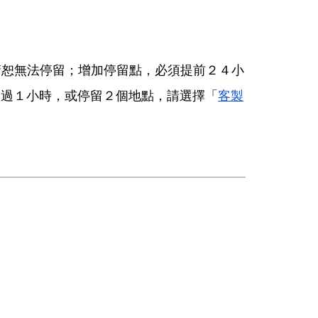
請恕無法停留；增加停留點，必須提前２４小
超過１小時，或停留２個地點，請選擇「
客製