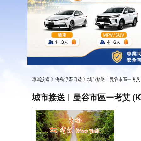
專屬接送 》
海島浮潛日遊 》
城市接送︱曼谷市區ー考艾 (Kh
城市接送︱曼谷市區ー考艾 (Kha