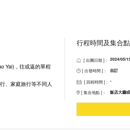
行程時間及集合點
2024/05/1
[ 出團日期 ]：
ao Yai)，往或返的單程
自訂
[ 出發時間 ]：
-
[ 回程時間 ]：
行、家庭旅行等不同人
飯店大廳或C
[ 集合地點 ]：