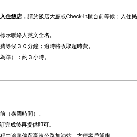
請於飯店大廳或Check-in櫃台前等候；入住
入住飯店，
民
標示聯絡人英文全名。
費等候３０分鐘；逾時將收取超時費。
為準）：約３小時。
前（泰國時間）。
，預訂完成後再提供即可。
程中途將停留高速公路加油站，方便客戶就廁。