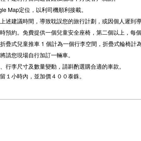
gle Map定位，以利司機順利接載。
上述建議時間，導致耽誤您的旅行計劃，或因個人遲到
時預約。免費提供一個兒童安全座椅，第二個以上，每
折疊式兒童推車 1 個計為一個行李空間，折疊式輪椅計
將請您現場自行加訂一輛車。
、行李尺寸及數量變動，請斟酌選購合適的車款。
留１小時內，並加價４００泰銖。