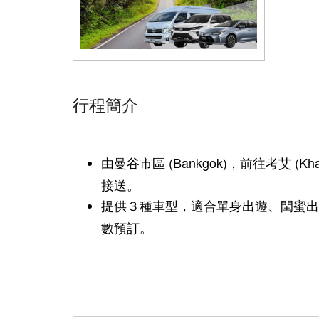
行程簡介
由曼谷市區 (Bankgok)，前往考艾 (Kh
接送。
提供３種車型，適合單身出遊、閏蜜出
數預訂。