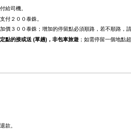
付給司機。
支付２００泰銖。
加價３００泰銖；增加的停留點必須順路，若不順路，
定點的接或送 (單趟)，非包車旅遊
；如需停留一個地點
退款。