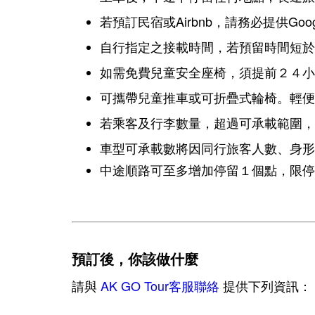
若預訂民宿或Airbnb，請務必提供Goo
自行指定之接載時間，若預留時間短於
如需免費兒童安全座椅，須提前２４小
可攜帶兒童推車或可折疊式輪椅。輕便
若乘客及行李數量，超過可承載範圍，
車型可承載數將因同行旅客人數、身形
中途順路可至多增加停留１個點，限停
預訂後，你該做什麼
請與
AK GO Tour客服聯絡
提供下列資訊：